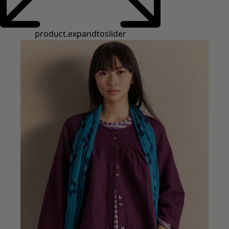
Styles de vétements
Vêtements en lin
Robes de style hippie
Grandes Tailles
À fleurs
Vêtements hippies
Une mode scandinave
Superpositions
À rayures
Des carreaux à foison
À pois
Vêtements bio
Un design suédois
Robes en jersey
Vêtements bohèmes
Des vêtements pour les soirées fraîches
Vêtements à motif