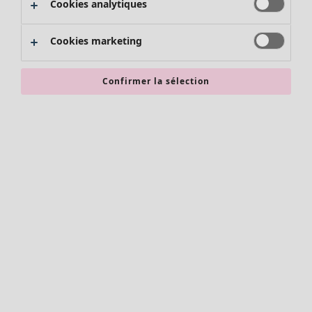
Cookies analytiques
Promos SOLDES
Les promos de Gudrun Sjödén
Cookies marketing
Nouvel arrivage
Bonnes affaires en soldes - jusqu'à -70
Confirmer la sélection