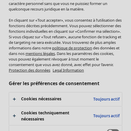
Pantalon
caractère personnel sans que vous ne puissiez former un
quelconque recours juridique en la matière.
Jupes
Manteaux & vestes
En cliquant sur «Tout accepter», vous consentez à l’utilisation des
Leggings et collants
fonctions décrites précédemment. Vous pouvez sélectionner des
Accessoires
fonctions individuelles en cliquant sur «Confirmer ma sélection».
Si vous cliquez sur «Tout refuser», aucune fonction de tracking et
Chaussures
de targeting ne sera exécutée. Vous trouverez de plus amples
Vêtements de bain
Soldes Mobilier
informations dans notre
politique de protection
des données et
Basics
Bonnes affaires déco
dans nos
mentions légales
. Dans les paramètres des cookies,
Décoration
vous pouvez également révoquer à tout moment le
consentement que vous avez donné, avec effet pour l’avenir.
Textiles
Protection des données
Legal Information
Tapis
Éponge
Gérer les préférences de consentement
Cookies nécessaires
Toujours actif
Cookies techniquement
Toujours actif
nécessaires