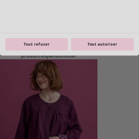
Tout refuser
Tout autoriser
Les basiques
Tous les basiques
Nouveautés basiques
Robes & Tuniques
Tops
Pantalons & Leggings
Basiques tissés
Basiques en jersey
Basiques en maille