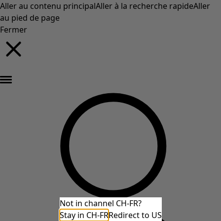
Aller au contenu principal
Aller à la recherche rapide
Aller
au pied de page
Fermer
Nouveautés : la collection d'automne haute en couleur de Gudrun »
Not in channel CH-FR?
Stay in CH-FR
Redirect to US