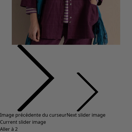
Coton
Coton biologique
Maillots de bain et vêtements de plage
Vêtements de fête
Collections
Dans l'univers du kimono
Monsoon
Étendues champêtres
Coimbatore