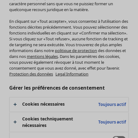
Pantalon
caractère personnel sans que vous ne puissiez former un
quelconque recours juridique en la matière.
Jupes
Manteaux & vestes
Vêtements
Maison
Ouvrir le menu Maison
En cliquant sur «Tout accepter», vous consentez à l’utilisation des
Leggings et collants
Nouveautés
fonctions décrites précédemment. Vous pouvez sélectionner des
Accessoires
fonctions individuelles en cliquant sur «Confirmer ma sélection».
Tous les vêtements
Si vous cliquez sur «Tout refuser», aucune fonction de tracking et
Chaussures
Robes
de targeting ne sera exécutée. Vous trouverez de plus amples
Vêtements de bain
Soldes Mobilier
Tuniques
informations dans notre
politique de protection
des données et
Basics
Bonnes affaires déco
dans nos
mentions légales
. Dans les paramètres des cookies,
Pulls
Décoration
vous pouvez également révoquer à tout moment le
Tops
consentement que vous avez donné, avec effet pour l’avenir.
Textiles
Pulls en tricot
Protection des données
Legal Information
Tapis
Gilets sans manches
Maison
Offres
Ouvrir le menu Offres
Éponge
Pantalons
Gérer les préférences de consentement
Nouveautés
Chemises et blouses
Voir toute la décoration
Gilets
Coussins
Cookies nécessaires
Toujours actif
Manteaux & vestes
Rideaux
Jupes
Tapis
Cookies techniquement
Toujours actif
Éponge
nécessaires
Céramique et verre