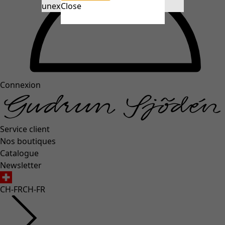
unexpectederror.buttontext
Close
Connexion
Service client
Nos boutiques
Catalogue
Newsletter
CH-FR
CH-FR