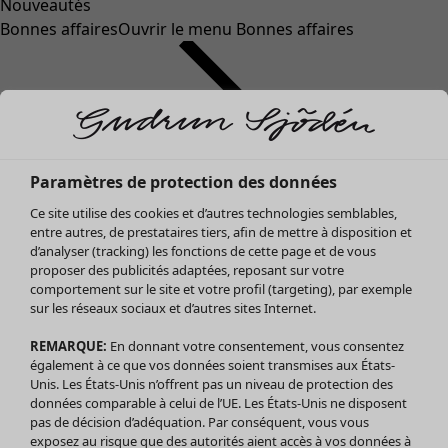
Nouveautés
Bonnes affaires
Ouvrir le menu Bonnes affaires
Paramètres de protection des données
Ce site utilise des cookies et d’autres technologies semblables,
entre autres, de prestataires tiers, afin de mettre à disposition et
d’analyser (tracking) les fonctions de cette page et de vous
proposer des publicités adaptées, reposant sur votre
Soldes Vêtements
Vêtements
Ouvrir le menu Vêtements
comportement sur le site et votre profil (targeting), par exemple
sur les réseaux sociaux et d’autres sites Internet.
Tous les vêtements
Robes
REMARQUE:
En donnant votre consentement, vous consentez
Tuniques
également à ce que vos données soient transmises aux États-
Blouses
Unis. Les États-Unis n’offrent pas un niveau de protection des
données comparable à celui de l’UE. Les États-Unis ne disposent
Tops
pas de décision d’adéquation. Par conséquent, vous vous
Gilets
exposez au risque que des autorités aient accès à vos données à