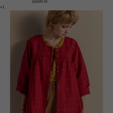
Zoom in
+
1