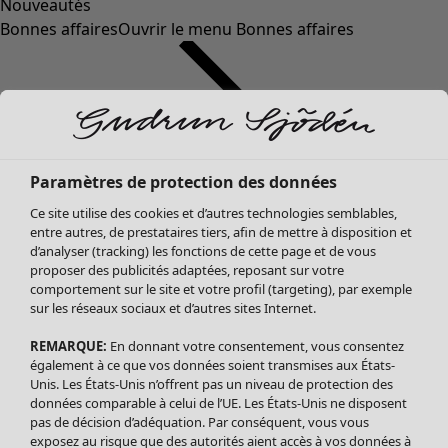
Nouveautés
Bonnes affaires
Ouvrir le menu Bonnes affaires
Paramètres de protection des données
Ce site utilise des cookies et d’autres technologies semblables,
entre autres, de prestataires tiers, afin de mettre à disposition et
d’analyser (tracking) les fonctions de cette page et de vous
proposer des publicités adaptées, reposant sur votre
Soldes Vêtements
Vêtements
Ouvrir le menu Vêtements
comportement sur le site et votre profil (targeting), par exemple
sur les réseaux sociaux et d’autres sites Internet.
Tous les vêtements
Robes
REMARQUE:
En donnant votre consentement, vous consentez
Tuniques
également à ce que vos données soient transmises aux États-
Blouses
Unis. Les États-Unis n’offrent pas un niveau de protection des
données comparable à celui de l’UE. Les États-Unis ne disposent
Tops
pas de décision d’adéquation. Par conséquent, vous vous
Gilets
exposez au risque que des autorités aient accès à vos données à