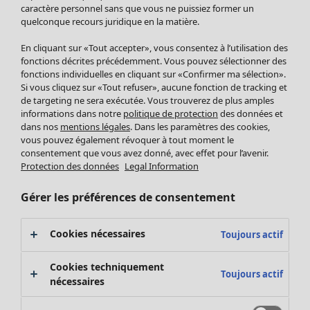
Pantalon
caractère personnel sans que vous ne puissiez former un
quelconque recours juridique en la matière.
Jupes
Manteaux & vestes
Vêtements
Maison
Ouvrir le menu Maison
En cliquant sur «Tout accepter», vous consentez à l’utilisation des
Leggings et collants
Nouveautés
fonctions décrites précédemment. Vous pouvez sélectionner des
Accessoires
fonctions individuelles en cliquant sur «Confirmer ma sélection».
Tous les vêtements
Si vous cliquez sur «Tout refuser», aucune fonction de tracking et
Chaussures
Robes
de targeting ne sera exécutée. Vous trouverez de plus amples
Vêtements de bain
Soldes Mobilier
Tuniques
informations dans notre
politique de protection
des données et
Basics
Bonnes affaires déco
dans nos
mentions légales
. Dans les paramètres des cookies,
Pulls
Décoration
vous pouvez également révoquer à tout moment le
Tops
consentement que vous avez donné, avec effet pour l’avenir.
Textiles
Pulls en tricot
Protection des données
Legal Information
Tapis
Gilets sans manches
Maison
Offres
Ouvrir le menu Offres
Éponge
Pantalons
Gérer les préférences de consentement
Nouveautés
Chemises et blouses
Voir toute la décoration
Gilets
Coussins
Cookies nécessaires
Toujours actif
Manteaux & vestes
Rideaux
Jupes
Tapis
Cookies techniquement
Toujours actif
Cartes cadeaux
Éponge
nécessaires
Céramique et verre