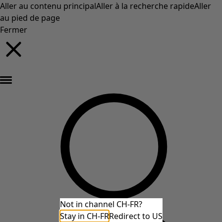
Aller au contenu principal
Aller à la recherche rapide
Aller
au pied de page
Fermer
Nouveautés : la collection d'automne haute en couleur de Gudrun »
Not in channel CH-FR?
Stay in CH-FR
Redirect to US