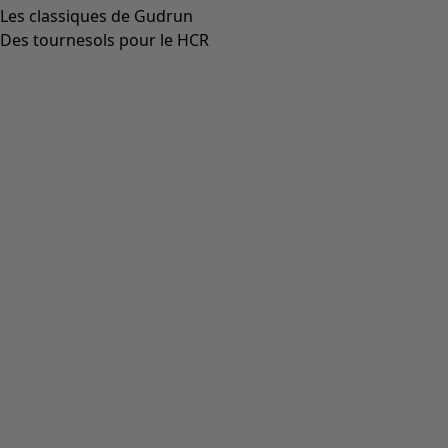
Blouse d’artiste "Rut" en tissu de viscose/lin
Icône de liste de souhaits
Prix bonne affaire
:
CHF 32.00
Prix
:
CHF 104.00
Coloris
aubergine