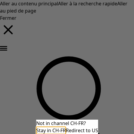
Aller au contenu principal
Aller à la recherche rapide
Aller
au pied de page
Fermer
Nouveautés : la collection d'automne haute en couleur de Gudrun »
Not in channel CH-FR?
Stay in CH-FR
Redirect to US