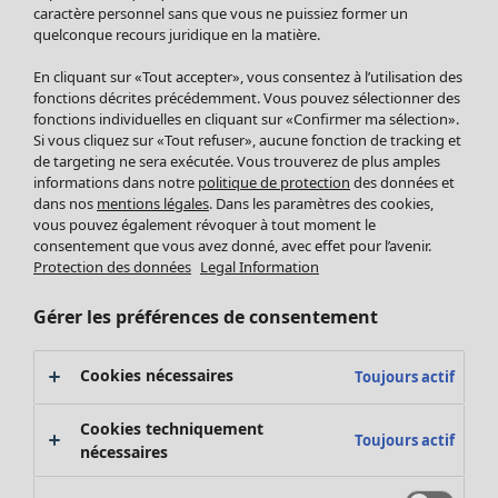
Pantalon
caractère personnel sans que vous ne puissiez former un
quelconque recours juridique en la matière.
Jupes
Manteaux & vestes
Vêtements
Maison
Ouvrir le menu Maison
En cliquant sur «Tout accepter», vous consentez à l’utilisation des
Leggings et collants
Nouveautés
fonctions décrites précédemment. Vous pouvez sélectionner des
Accessoires
fonctions individuelles en cliquant sur «Confirmer ma sélection».
Tous les vêtements
Si vous cliquez sur «Tout refuser», aucune fonction de tracking et
Chaussures
Robes
de targeting ne sera exécutée. Vous trouverez de plus amples
Vêtements de bain
Soldes Mobilier
Tuniques
informations dans notre
politique de protection
des données et
Basics
Bonnes affaires déco
dans nos
mentions légales
. Dans les paramètres des cookies,
Pulls
Décoration
vous pouvez également révoquer à tout moment le
Tops
consentement que vous avez donné, avec effet pour l’avenir.
Textiles
Pulls en tricot
Protection des données
Legal Information
Tapis
Gilets sans manches
Maison
Offres
Ouvrir le menu Offres
Éponge
Pantalons
Gérer les préférences de consentement
Nouveautés
Chemises et blouses
Voir toute la décoration
Gilets
Coussins
Cookies nécessaires
Toujours actif
Manteaux & vestes
Rideaux
Jupes
Tapis
Cookies techniquement
Toujours actif
Éponge
nécessaires
Céramique et verre