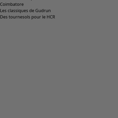
Blouse d’artiste "Rut" en tissu de viscose/lin
Icône de liste de souhaits
Prix bonne affaire
:
CHF 32.00
Prix
:
CHF 104.00
Coloris
aubergine
55