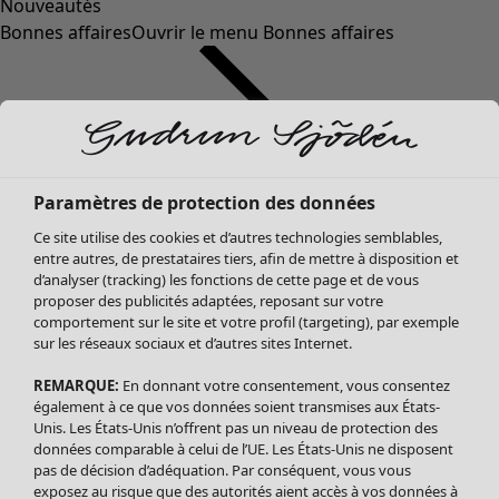
Nouveautés
Bonnes affaires
Ouvrir le menu Bonnes affaires
Paramètres de protection des données
Ce site utilise des cookies et d’autres technologies semblables,
entre autres, de prestataires tiers, afin de mettre à disposition et
d’analyser (tracking) les fonctions de cette page et de vous
proposer des publicités adaptées, reposant sur votre
Soldes Vêtements
Vêtements
Ouvrir le menu Vêtements
comportement sur le site et votre profil (targeting), par exemple
sur les réseaux sociaux et d’autres sites Internet.
Tous les vêtements
Robes
REMARQUE:
En donnant votre consentement, vous consentez
Tuniques
également à ce que vos données soient transmises aux États-
Blouses
Unis. Les États-Unis n’offrent pas un niveau de protection des
données comparable à celui de l’UE. Les États-Unis ne disposent
Tops
pas de décision d’adéquation. Par conséquent, vous vous
Gilets
exposez au risque que des autorités aient accès à vos données à