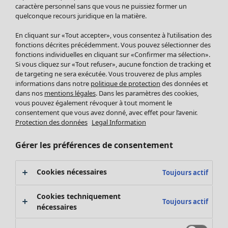
Pantalon
caractère personnel sans que vous ne puissiez former un
quelconque recours juridique en la matière.
Jupes
Manteaux & vestes
Vêtements
Maison
Ouvrir le menu Maison
En cliquant sur «Tout accepter», vous consentez à l’utilisation des
Leggings et collants
Nouveautés
fonctions décrites précédemment. Vous pouvez sélectionner des
Accessoires
fonctions individuelles en cliquant sur «Confirmer ma sélection».
Tous les vêtements
Si vous cliquez sur «Tout refuser», aucune fonction de tracking et
Chaussures
Robes
de targeting ne sera exécutée. Vous trouverez de plus amples
Vêtements de bain
Soldes Mobilier
Tuniques
informations dans notre
politique de protection
des données et
Basics
Bonnes affaires déco
dans nos
mentions légales
. Dans les paramètres des cookies,
Pulls
Décoration
vous pouvez également révoquer à tout moment le
Tops
consentement que vous avez donné, avec effet pour l’avenir.
Textiles
Pulls en tricot
Protection des données
Legal Information
Tapis
Gilets sans manches
Maison
Offres
Ouvrir le menu Offres
Éponge
Pantalons
Gérer les préférences de consentement
Nouveautés
Chemises et blouses
Voir toute la décoration
Gilets
Coussins
Cookies nécessaires
Toujours actif
Manteaux & vestes
Rideaux
Jupes
Tapis
Cookies techniquement
Toujours actif
Cartes cadeaux
Éponge
nécessaires
Céramique et verre