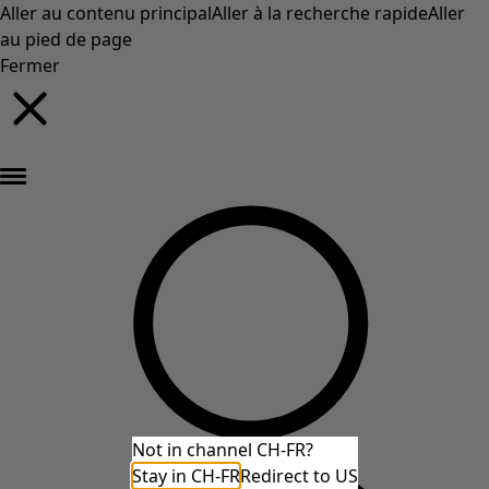
Aller au contenu principal
Aller à la recherche rapide
Aller
au pied de page
Fermer
Nouveautés : la collection d'automne haute en couleur de Gudrun »
Not in channel CH-FR?
Stay in CH-FR
Redirect to US