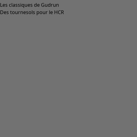
Blouse d’artiste "Rut" en tissu de viscose/lin
Icône de liste de souhaits
Prix bonne affaire
:
CHF 32.00
Prix
:
CHF 104.00
Coloris
aubergine