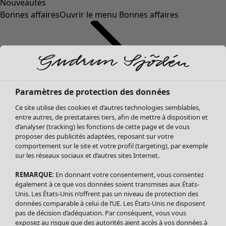
Nouveautés
Bonnes affaires
Ouvrir le menu Bonnes affaires
Paramètres de protection des données
Ce site utilise des cookies et d’autres technologies semblables,
entre autres, de prestataires tiers, afin de mettre à disposition et
d’analyser (tracking) les fonctions de cette page et de vous
proposer des publicités adaptées, reposant sur votre
Soldes Vêtements
Vêtements
Ouvrir le menu Vêtements
comportement sur le site et votre profil (targeting), par exemple
sur les réseaux sociaux et d’autres sites Internet.
Tous les vêtements
Robes
REMARQUE:
En donnant votre consentement, vous consentez
Tuniques
également à ce que vos données soient transmises aux États-
Blouses
Unis. Les États-Unis n’offrent pas un niveau de protection des
données comparable à celui de l’UE. Les États-Unis ne disposent
Tops
pas de décision d’adéquation. Par conséquent, vous vous
Gilets
exposez au risque que des autorités aient accès à vos données à