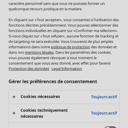
Pantalon
caractère personnel sans que vous ne puissiez former un
quelconque recours juridique en la matière.
Jupes
Manteaux & vestes
En cliquant sur «Tout accepter», vous consentez à l’utilisation des
Leggings et collants
fonctions décrites précédemment. Vous pouvez sélectionner des
Accessoires
fonctions individuelles en cliquant sur «Confirmer ma sélection».
Si vous cliquez sur «Tout refuser», aucune fonction de tracking et
Chaussures
de targeting ne sera exécutée. Vous trouverez de plus amples
Vêtements de bain
Soldes Mobilier
informations dans notre
politique de protection
des données et
Basics
Bonnes affaires déco
dans nos
mentions légales
. Dans les paramètres des cookies,
Décoration
vous pouvez également révoquer à tout moment le
consentement que vous avez donné, avec effet pour l’avenir.
Textiles
Protection des données
Legal Information
Tapis
Éponge
Gérer les préférences de consentement
Cookies nécessaires
Toujours actif
Cookies techniquement
Toujours actif
nécessaires