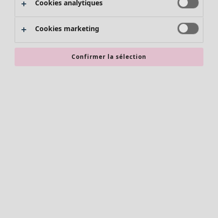
Cookies analytiques
Promos SOLDES
Les promos de Gudrun Sjödén
Cookies marketing
Nouvel arrivage
Bonnes affaires en soldes - jusqu'à -70
Confirmer la sélection