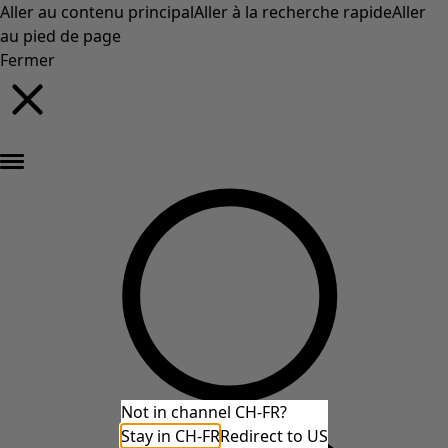
Aller au contenu principal
Aller à la recherche rapide
Aller
au pied de page
Fermer
Nouveautés : la collection d'automne haute en couleur de Gudrun »
Not in channel CH-FR?
Stay in CH-FR
Redirect to US