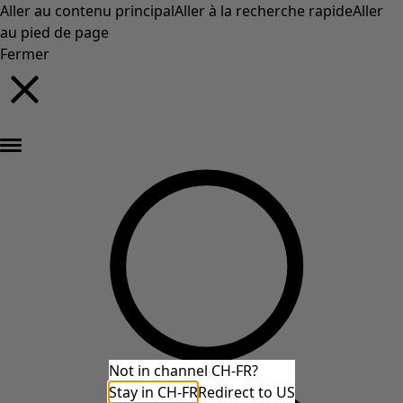
Aller au contenu principal
Aller à la recherche rapide
Aller
au pied de page
Fermer
Nouveautés : la collection d'automne haute en couleur de Gudrun »
Not in channel CH-FR?
Stay in CH-FR
Redirect to US