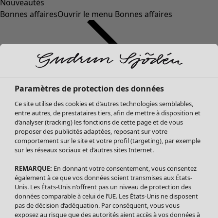
Nouveautés
Bonnes affaires
Ouvrir le menu Bonnes affaires
Paramètres de protection des données
Ce site utilise des cookies et d’autres technologies semblables,
entre autres, de prestataires tiers, afin de mettre à disposition et
d’analyser (tracking) les fonctions de cette page et de vous
proposer des publicités adaptées, reposant sur votre
Soldes Vêtements
Vêtements
Ouvrir le menu Vêtements
comportement sur le site et votre profil (targeting), par exemple
sur les réseaux sociaux et d’autres sites Internet.
Tous les vêtements
Robes
REMARQUE:
En donnant votre consentement, vous consentez
Tuniques
également à ce que vos données soient transmises aux États-
Blouses
Unis. Les États-Unis n’offrent pas un niveau de protection des
données comparable à celui de l’UE. Les États-Unis ne disposent
Tops
pas de décision d’adéquation. Par conséquent, vous vous
Gilets
exposez au risque que des autorités aient accès à vos données à