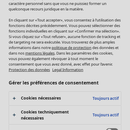
Pantalon
caractère personnel sans que vous ne puissiez former un
quelconque recours juridique en la matière.
Jupes
Manteaux & vestes
Vêtements
Maison
Ouvrir le menu Maison
En cliquant sur «Tout accepter», vous consentez à l’utilisation des
Leggings et collants
Nouveautés
fonctions décrites précédemment. Vous pouvez sélectionner des
Accessoires
fonctions individuelles en cliquant sur «Confirmer ma sélection».
Tous les vêtements
Si vous cliquez sur «Tout refuser», aucune fonction de tracking et
Chaussures
Robes
de targeting ne sera exécutée. Vous trouverez de plus amples
Vêtements de bain
Soldes Mobilier
Tuniques
informations dans notre
politique de protection
des données et
Basics
Bonnes affaires déco
dans nos
mentions légales
. Dans les paramètres des cookies,
Pulls
Décoration
vous pouvez également révoquer à tout moment le
Tops
consentement que vous avez donné, avec effet pour l’avenir.
Textiles
Pulls en tricot
Protection des données
Legal Information
Tapis
Gilets sans manches
Maison
Offres
Ouvrir le menu Offres
Éponge
Pantalons
Gérer les préférences de consentement
Nouveautés
Chemises et blouses
Voir toute la décoration
Gilets
Coussins
Cookies nécessaires
Toujours actif
Manteaux & vestes
Rideaux
Jupes
Tapis
Cookies techniquement
Toujours actif
Éponge
nécessaires
Céramique et verre