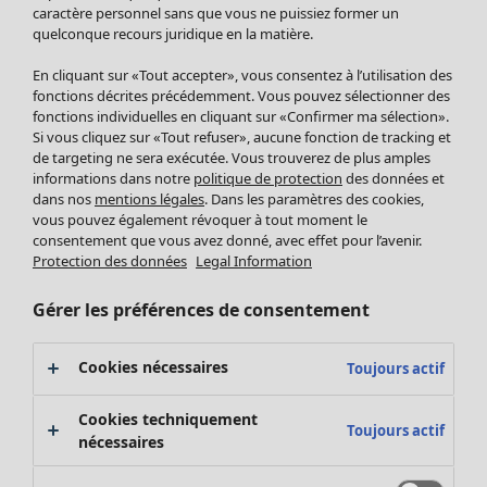
Pantalon
caractère personnel sans que vous ne puissiez former un
quelconque recours juridique en la matière.
Jupes
Manteaux & vestes
En cliquant sur «Tout accepter», vous consentez à l’utilisation des
Leggings et collants
fonctions décrites précédemment. Vous pouvez sélectionner des
Accessoires
fonctions individuelles en cliquant sur «Confirmer ma sélection».
Si vous cliquez sur «Tout refuser», aucune fonction de tracking et
Chaussures
de targeting ne sera exécutée. Vous trouverez de plus amples
Vêtements de bain
Soldes Mobilier
informations dans notre
politique de protection
des données et
Basics
Bonnes affaires déco
dans nos
mentions légales
. Dans les paramètres des cookies,
Décoration
vous pouvez également révoquer à tout moment le
consentement que vous avez donné, avec effet pour l’avenir.
Textiles
Protection des données
Legal Information
Tapis
Éponge
Gérer les préférences de consentement
Cookies nécessaires
Toujours actif
Cookies techniquement
Toujours actif
nécessaires