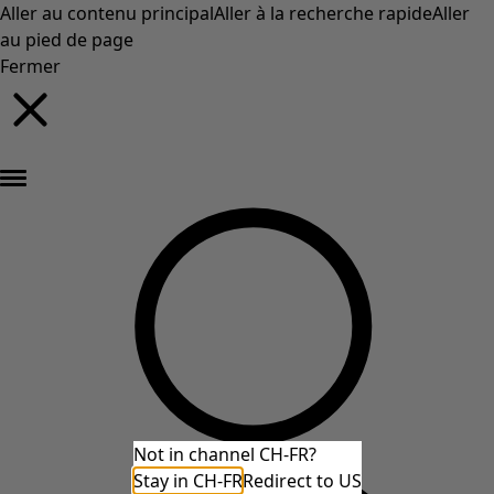
Aller au contenu principal
Aller à la recherche rapide
Aller
au pied de page
Fermer
Nouveautés : la collection d'automne haute en couleur de Gudrun »
Not in channel CH-FR?
Stay in CH-FR
Redirect to US