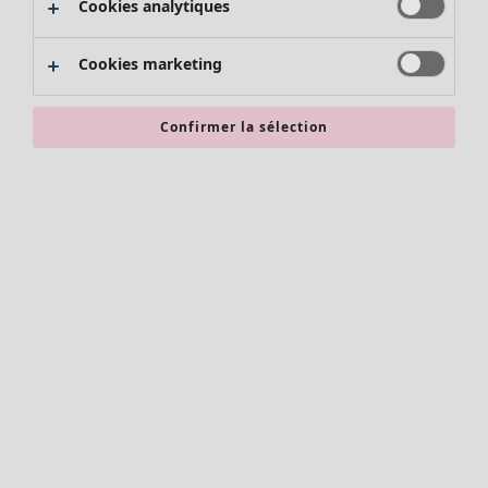
Cookies analytiques
Promos SOLDES
Les promos de Gudrun Sjödén
Cookies marketing
Nouvel arrivage
Bonnes affaires en soldes - jusqu'à -70
Confirmer la sélection