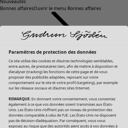
Nouveautés
Bonnes affaires
Ouvrir le menu Bonnes affaires
Paramètres de protection des données
Ce site utilise des cookies et d’autres technologies semblables,
entre autres, de prestataires tiers, afin de mettre à disposition et
d’analyser (tracking) les fonctions de cette page et de vous
proposer des publicités adaptées, reposant sur votre
Soldes Vêtements
Vêtements
Ouvrir le menu Vêtements
comportement sur le site et votre profil (targeting), par exemple
sur les réseaux sociaux et d’autres sites Internet.
Tous les vêtements
Robes
REMARQUE:
En donnant votre consentement, vous consentez
Tuniques
également à ce que vos données soient transmises aux États-
Blouses
Unis. Les États-Unis n’offrent pas un niveau de protection des
données comparable à celui de l’UE. Les États-Unis ne disposent
Tops
pas de décision d’adéquation. Par conséquent, vous vous
Gilets
exposez au risque que des autorités aient accès à vos données à