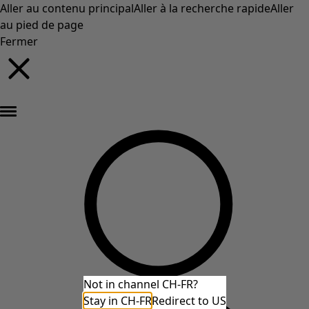
Aller au contenu principal
Aller à la recherche rapide
Aller
au pied de page
Fermer
Nouveautés : la collection d'automne haute en couleur de Gudrun »
Not in channel CH-FR?
Stay in CH-FR
Redirect to US