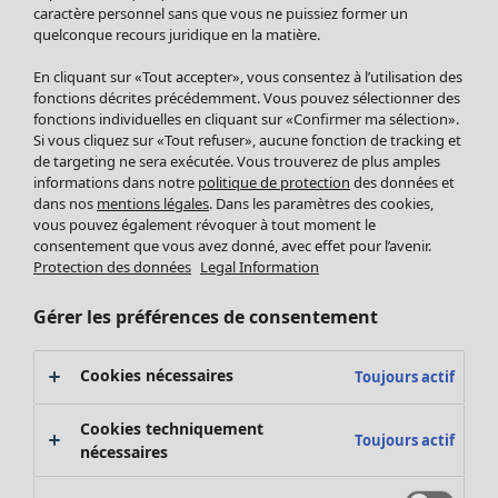
Pantalon
caractère personnel sans que vous ne puissiez former un
quelconque recours juridique en la matière.
Jupes
Manteaux & vestes
Vêtements
Maison
Ouvrir le menu Maison
En cliquant sur «Tout accepter», vous consentez à l’utilisation des
Leggings et collants
Nouveautés
fonctions décrites précédemment. Vous pouvez sélectionner des
Accessoires
fonctions individuelles en cliquant sur «Confirmer ma sélection».
Tous les vêtements
Si vous cliquez sur «Tout refuser», aucune fonction de tracking et
Chaussures
Robes
de targeting ne sera exécutée. Vous trouverez de plus amples
Vêtements de bain
Soldes Mobilier
Tuniques
informations dans notre
politique de protection
des données et
Basics
Bonnes affaires déco
dans nos
mentions légales
. Dans les paramètres des cookies,
Pulls
Décoration
vous pouvez également révoquer à tout moment le
Tops
consentement que vous avez donné, avec effet pour l’avenir.
Textiles
Pulls en tricot
Protection des données
Legal Information
Tapis
Gilets sans manches
Maison
Offres
Ouvrir le menu Offres
Éponge
Pantalons
Gérer les préférences de consentement
Nouveautés
Chemises et blouses
Voir toute la décoration
Gilets
Coussins
Cookies nécessaires
Toujours actif
Manteaux & vestes
Rideaux
Jupes
Tapis
Cookies techniquement
Toujours actif
Éponge
nécessaires
Céramique et verre