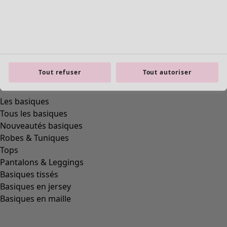
product.expandtoslider
Tout refuser
Tout autoriser