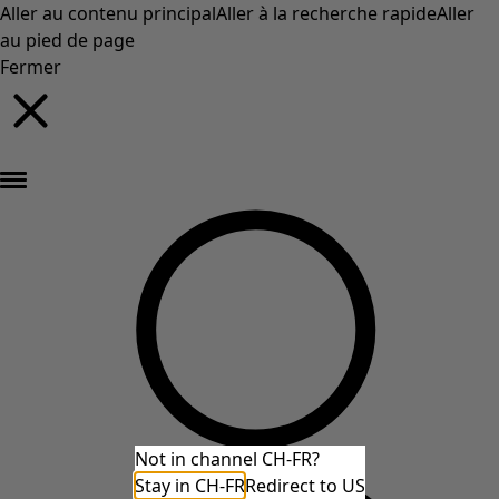
Aller au contenu principal
Aller à la recherche rapide
Aller
au pied de page
Fermer
Nouveautés : la collection d'automne haute en couleur de Gudrun »
Not in channel CH-FR?
Stay in CH-FR
Redirect to US