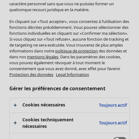
Pantalon
caractère personnel sans que vous ne puissiez former un
quelconque recours juridique en la matière.
Jupes
Manteaux & vestes
Vêtements
Maison
Ouvrir le menu Maison
En cliquant sur «Tout accepter», vous consentez à l’utilisation des
Leggings et collants
Nouveautés
fonctions décrites précédemment. Vous pouvez sélectionner des
Accessoires
fonctions individuelles en cliquant sur «Confirmer ma sélection».
Tous les vêtements
Si vous cliquez sur «Tout refuser», aucune fonction de tracking et
Chaussures
Robes
de targeting ne sera exécutée. Vous trouverez de plus amples
Vêtements de bain
Soldes Mobilier
Tuniques
informations dans notre
politique de protection
des données et
Basics
Bonnes affaires déco
dans nos
mentions légales
. Dans les paramètres des cookies,
Pulls
Décoration
vous pouvez également révoquer à tout moment le
Tops
consentement que vous avez donné, avec effet pour l’avenir.
Textiles
Pulls en tricot
Protection des données
Legal Information
Tapis
Gilets sans manches
Maison
Offres
Ouvrir le menu Offres
Éponge
Pantalons
Gérer les préférences de consentement
Nouveautés
Chemises et blouses
Voir toute la décoration
Gilets
Coussins
Cookies nécessaires
Toujours actif
Manteaux & vestes
Rideaux
Jupes
Tapis
Cookies techniquement
Toujours actif
Cartes cadeaux
Éponge
nécessaires
Céramique et verre