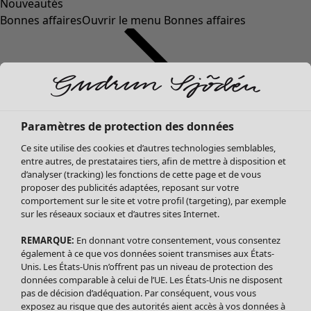
Nouveautés
Bonnes affaires
Ouvrir le menu Bonnes affaires
Paramètres de protection des données
Ce site utilise des cookies et d’autres technologies semblables,
entre autres, de prestataires tiers, afin de mettre à disposition et
d’analyser (tracking) les fonctions de cette page et de vous
proposer des publicités adaptées, reposant sur votre
Soldes Vêtements
Vêtements
Ouvrir le menu Vêtements
comportement sur le site et votre profil (targeting), par exemple
sur les réseaux sociaux et d’autres sites Internet.
Tous les vêtements
Robes
REMARQUE:
En donnant votre consentement, vous consentez
Tuniques
également à ce que vos données soient transmises aux États-
Blouses
Unis. Les États-Unis n’offrent pas un niveau de protection des
données comparable à celui de l’UE. Les États-Unis ne disposent
Tops
pas de décision d’adéquation. Par conséquent, vous vous
Gilets
exposez au risque que des autorités aient accès à vos données à