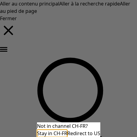
Aller au contenu principal
Aller à la recherche rapide
Aller
au pied de page
Fermer
Nouveautés : la collection d'automne haute en couleur de Gudrun »
Not in channel CH-FR?
Stay in CH-FR
Redirect to US