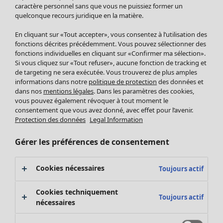
Pantalon
caractère personnel sans que vous ne puissiez former un
quelconque recours juridique en la matière.
Jupes
Manteaux & vestes
En cliquant sur «Tout accepter», vous consentez à l’utilisation des
Leggings et collants
fonctions décrites précédemment. Vous pouvez sélectionner des
Accessoires
fonctions individuelles en cliquant sur «Confirmer ma sélection».
Si vous cliquez sur «Tout refuser», aucune fonction de tracking et
Chaussures
de targeting ne sera exécutée. Vous trouverez de plus amples
Vêtements de bain
Soldes Mobilier
informations dans notre
politique de protection
des données et
Basics
Bonnes affaires déco
dans nos
mentions légales
. Dans les paramètres des cookies,
Décoration
vous pouvez également révoquer à tout moment le
consentement que vous avez donné, avec effet pour l’avenir.
Textiles
Protection des données
Legal Information
Tapis
Éponge
Gérer les préférences de consentement
Cookies nécessaires
Toujours actif
Cookies techniquement
Toujours actif
nécessaires