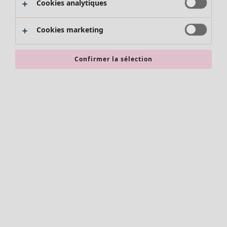
Cookies analytiques
Promos SOLDES
Les promos de Gudrun Sjödén
Cookies marketing
Nouvel arrivage
Bonnes affaires en soldes - jusqu'à -70
Confirmer la sélection