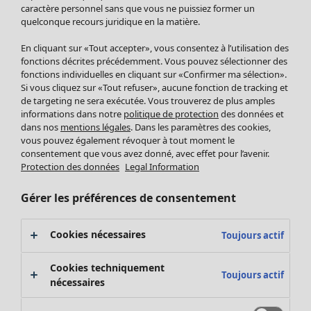
Pantalon
caractère personnel sans que vous ne puissiez former un
quelconque recours juridique en la matière.
Jupes
Manteaux & vestes
En cliquant sur «Tout accepter», vous consentez à l’utilisation des
Leggings et collants
fonctions décrites précédemment. Vous pouvez sélectionner des
Accessoires
fonctions individuelles en cliquant sur «Confirmer ma sélection».
Si vous cliquez sur «Tout refuser», aucune fonction de tracking et
Chaussures
de targeting ne sera exécutée. Vous trouverez de plus amples
Vêtements de bain
Soldes Mobilier
informations dans notre
politique de protection
des données et
Basics
Bonnes affaires déco
dans nos
mentions légales
. Dans les paramètres des cookies,
Décoration
vous pouvez également révoquer à tout moment le
consentement que vous avez donné, avec effet pour l’avenir.
Textiles
Protection des données
Legal Information
Tapis
Éponge
Gérer les préférences de consentement
Cookies nécessaires
Toujours actif
Cookies techniquement
Toujours actif
nécessaires