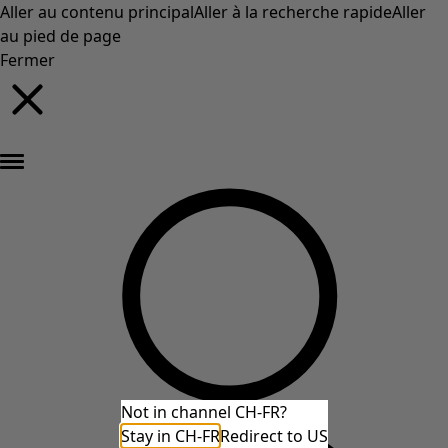
Aller au contenu principal
Aller à la recherche rapide
Aller
au pied de page
Fermer
Nouveautés : la collection d'automne haute en couleur de Gudrun »
Not in channel CH-FR?
Stay in CH-FR
Redirect to US