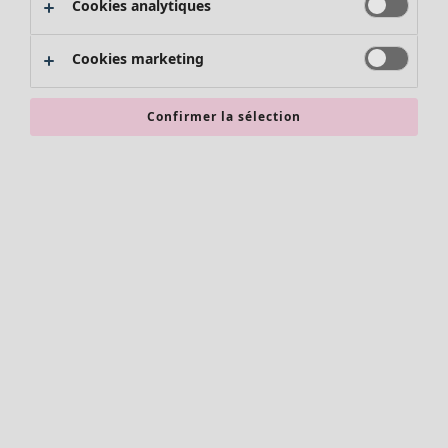
Cookies analytiques
Promos SOLDES
Les promos de Gudrun Sjödén
Cookies marketing
Nouvel arrivage
Bonnes affaires en soldes - jusqu'à -70
Confirmer la sélection