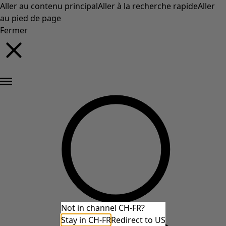
Aller au contenu principal
Aller à la recherche rapide
Aller
au pied de page
Fermer
Nouveautés : la collection d'automne haute en couleur de Gudrun »
Not in channel CH-FR?
Stay in CH-FR
Redirect to US