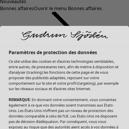
Nouveautés
Bonnes affaires
Ouvrir le menu Bonnes affaires
Paramètres de protection des données
Ce site utilise des cookies et d’autres technologies semblables,
entre autres, de prestataires tiers, afin de mettre à disposition et
d’analyser (tracking) les fonctions de cette page et de vous
proposer des publicités adaptées, reposant sur votre
Soldes Vêtements
Vêtements
Ouvrir le menu Vêtements
comportement sur le site et votre profil (targeting), par exemple
sur les réseaux sociaux et d’autres sites Internet.
Tous les vêtements
Robes
REMARQUE:
En donnant votre consentement, vous consentez
Tuniques
également à ce que vos données soient transmises aux États-
Blouses
Unis. Les États-Unis n’offrent pas un niveau de protection des
données comparable à celui de l’UE. Les États-Unis ne disposent
Tops
pas de décision d’adéquation. Par conséquent, vous vous
Gilets
exposez au risque que des autorités aient accès à vos données à