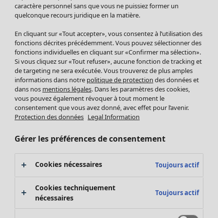
Pantalon
caractère personnel sans que vous ne puissiez former un
quelconque recours juridique en la matière.
Jupes
Manteaux & vestes
Vêtements
Maison
Ouvrir le menu Maison
En cliquant sur «Tout accepter», vous consentez à l’utilisation des
Leggings et collants
Nouveautés
fonctions décrites précédemment. Vous pouvez sélectionner des
Accessoires
fonctions individuelles en cliquant sur «Confirmer ma sélection».
Tous les vêtements
Si vous cliquez sur «Tout refuser», aucune fonction de tracking et
Chaussures
Robes
de targeting ne sera exécutée. Vous trouverez de plus amples
Vêtements de bain
Soldes Mobilier
Tuniques
informations dans notre
politique de protection
des données et
Basics
Bonnes affaires déco
dans nos
mentions légales
. Dans les paramètres des cookies,
Pulls
Décoration
vous pouvez également révoquer à tout moment le
Tops
consentement que vous avez donné, avec effet pour l’avenir.
Textiles
Pulls en tricot
Protection des données
Legal Information
Tapis
Gilets sans manches
Maison
Offres
Ouvrir le menu Offres
Éponge
Pantalons
Gérer les préférences de consentement
Nouveautés
Chemises et blouses
Voir toute la décoration
Gilets
Coussins
Cookies nécessaires
Toujours actif
Manteaux & vestes
Rideaux
Jupes
Tapis
Cookies techniquement
Toujours actif
Cartes cadeaux
Éponge
nécessaires
Céramique et verre