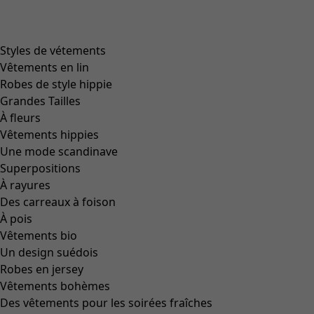
Bottines en cuir nappa
Icône de liste de souhaits
Prix bonne affaire
:
CHF 74.00
Prix
:
CHF 239.00
Coloris
bleu indigo
60