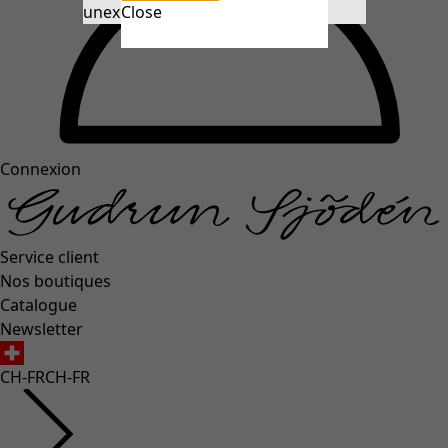
unexpectederror.buttontext
Close
Connexion
Service client
Nos boutiques
Catalogue
Newsletter
CH-FR
CH-FR