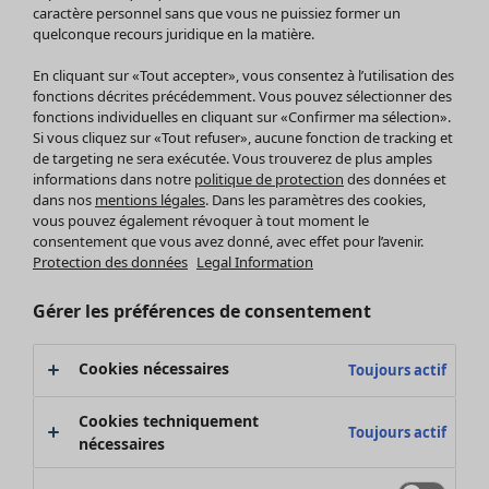
Pantalon
caractère personnel sans que vous ne puissiez former un
quelconque recours juridique en la matière.
Jupes
Manteaux & vestes
Vêtements
Maison
Ouvrir le menu Maison
En cliquant sur «Tout accepter», vous consentez à l’utilisation des
Leggings et collants
Nouveautés
fonctions décrites précédemment. Vous pouvez sélectionner des
Accessoires
fonctions individuelles en cliquant sur «Confirmer ma sélection».
Tous les vêtements
Si vous cliquez sur «Tout refuser», aucune fonction de tracking et
Chaussures
Robes
de targeting ne sera exécutée. Vous trouverez de plus amples
Vêtements de bain
Soldes Mobilier
Tuniques
informations dans notre
politique de protection
des données et
Basics
Bonnes affaires déco
dans nos
mentions légales
. Dans les paramètres des cookies,
Pulls
Décoration
vous pouvez également révoquer à tout moment le
Tops
consentement que vous avez donné, avec effet pour l’avenir.
Textiles
Pulls en tricot
Protection des données
Legal Information
Tapis
Gilets sans manches
Maison
Offres
Ouvrir le menu Offres
Éponge
Pantalons
Gérer les préférences de consentement
Nouveautés
Chemises et blouses
Voir toute la décoration
Gilets
Coussins
Cookies nécessaires
Toujours actif
Manteaux & vestes
Rideaux
Jupes
Tapis
Cookies techniquement
Toujours actif
Éponge
nécessaires
Céramique et verre