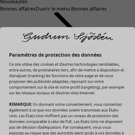
Nouveautés
Bonnes affaires
Ouvrir le menu Bonnes affaires
Paramètres de protection des données
Ce site utilise des cookies et d’autres technologies semblables,
entre autres, de prestataires tiers, afin de mettre à disposition et
d’analyser (tracking) les fonctions de cette page et de vous
proposer des publicités adaptées, reposant sur votre
Soldes Vêtements
Vêtements
Ouvrir le menu Vêtements
comportement sur le site et votre profil (targeting), par exemple
sur les réseaux sociaux et d’autres sites Internet.
Tous les vêtements
Robes
REMARQUE:
En donnant votre consentement, vous consentez
Tuniques
également à ce que vos données soient transmises aux États-
Blouses
Unis. Les États-Unis n’offrent pas un niveau de protection des
données comparable à celui de l’UE. Les États-Unis ne disposent
Tops
pas de décision d’adéquation. Par conséquent, vous vous
Gilets
exposez au risque que des autorités aient accès à vos données à