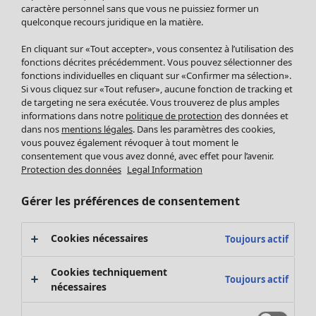
Pantalon
caractère personnel sans que vous ne puissiez former un
quelconque recours juridique en la matière.
Jupes
Manteaux & vestes
Vêtements
Maison
Ouvrir le menu Maison
En cliquant sur «Tout accepter», vous consentez à l’utilisation des
Leggings et collants
Nouveautés
fonctions décrites précédemment. Vous pouvez sélectionner des
Accessoires
fonctions individuelles en cliquant sur «Confirmer ma sélection».
Tous les vêtements
Si vous cliquez sur «Tout refuser», aucune fonction de tracking et
Chaussures
Robes
de targeting ne sera exécutée. Vous trouverez de plus amples
Vêtements de bain
Soldes Mobilier
Tuniques
informations dans notre
politique de protection
des données et
Basics
Bonnes affaires déco
dans nos
mentions légales
. Dans les paramètres des cookies,
Pulls
Décoration
vous pouvez également révoquer à tout moment le
Tops
consentement que vous avez donné, avec effet pour l’avenir.
Textiles
Pulls en tricot
Protection des données
Legal Information
Tapis
Gilets sans manches
Maison
Offres
Ouvrir le menu Offres
Éponge
Pantalons
Gérer les préférences de consentement
Nouveautés
Chemises et blouses
Voir toute la décoration
Gilets
Coussins
Cookies nécessaires
Toujours actif
Manteaux & vestes
Rideaux
Jupes
Tapis
Cookies techniquement
Toujours actif
Éponge
nécessaires
Céramique et verre