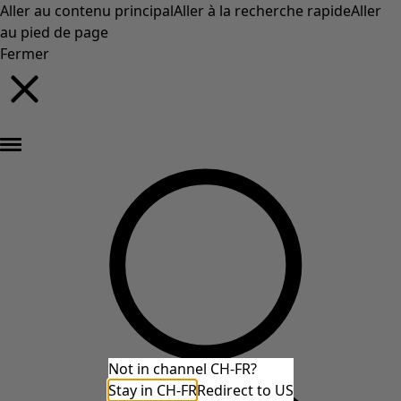
Aller au contenu principal
Aller à la recherche rapide
Aller
au pied de page
Fermer
Nouveautés : la collection d'automne haute en couleur de Gudrun »
Not in channel CH-FR?
Stay in CH-FR
Redirect to US