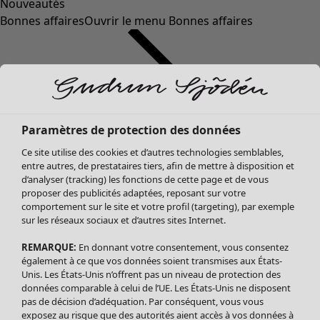
Nouveautés
Bonnes affaires
Ouvrir le menu Bonnes affaires
Paramètres de protection des données
Ce site utilise des cookies et d’autres technologies semblables,
entre autres, de prestataires tiers, afin de mettre à disposition et
d’analyser (tracking) les fonctions de cette page et de vous
proposer des publicités adaptées, reposant sur votre
Soldes Vêtements
Vêtements
Ouvrir le menu Vêtements
comportement sur le site et votre profil (targeting), par exemple
sur les réseaux sociaux et d’autres sites Internet.
Tous les vêtements
Robes
REMARQUE:
En donnant votre consentement, vous consentez
Tuniques
également à ce que vos données soient transmises aux États-
Blouses
Unis. Les États-Unis n’offrent pas un niveau de protection des
données comparable à celui de l’UE. Les États-Unis ne disposent
Tops
pas de décision d’adéquation. Par conséquent, vous vous
Gilets
exposez au risque que des autorités aient accès à vos données à