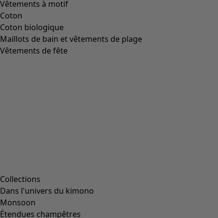
Bottines en cuir nappa
Icône de liste de souhaits
Prix bonne affaire
:
CHF 74.00
Prix
:
CHF 239.00
Coloris
noir
99