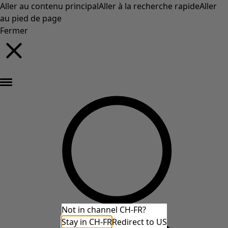
Aller au contenu principal
Aller à la recherche rapide
Aller
au pied de page
Fermer
Nouveautés : la collection d'automne haute en couleur de Gudrun »
Not in channel CH-FR?
Stay in CH-FR
Redirect to US