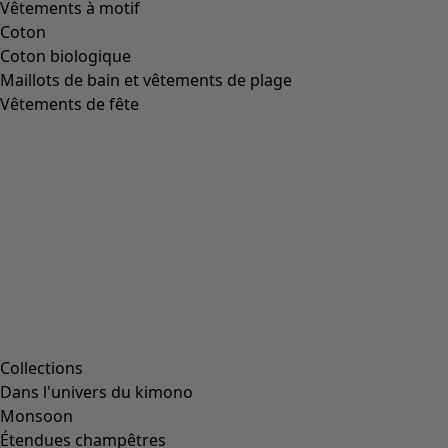
Bottines en cuir nappa
Icône de liste de souhaits
Prix bonne affaire
:
CHF 74.00
Prix
:
CHF 239.00
Coloris
noir
99