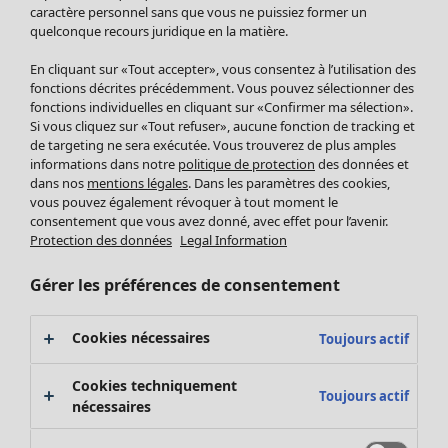
Pantalon
caractère personnel sans que vous ne puissiez former un
quelconque recours juridique en la matière.
Jupes
Manteaux & vestes
Vêtements
Maison
Ouvrir le menu Maison
En cliquant sur «Tout accepter», vous consentez à l’utilisation des
Leggings et collants
Nouveautés
fonctions décrites précédemment. Vous pouvez sélectionner des
Accessoires
fonctions individuelles en cliquant sur «Confirmer ma sélection».
Tous les vêtements
Si vous cliquez sur «Tout refuser», aucune fonction de tracking et
Chaussures
Robes
de targeting ne sera exécutée. Vous trouverez de plus amples
Vêtements de bain
Soldes Mobilier
Tuniques
informations dans notre
politique de protection
des données et
Basics
Bonnes affaires déco
dans nos
mentions légales
. Dans les paramètres des cookies,
Pulls
Décoration
vous pouvez également révoquer à tout moment le
Tops
consentement que vous avez donné, avec effet pour l’avenir.
Textiles
Pulls en tricot
Protection des données
Legal Information
Tapis
Gilets sans manches
Maison
Offres
Ouvrir le menu Offres
Éponge
Pantalons
Gérer les préférences de consentement
Nouveautés
Chemises et blouses
Voir toute la décoration
Gilets
Coussins
Cookies nécessaires
Toujours actif
Manteaux & vestes
Rideaux
Jupes
Tapis
Cookies techniquement
Toujours actif
Éponge
nécessaires
Céramique et verre