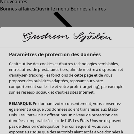
Nouveautés
Bonnes affaires
Ouvrir le menu Bonnes affaires
Paramètres de protection des données
Ce site utilise des cookies et d’autres technologies semblables,
entre autres, de prestataires tiers, afin de mettre à disposition et
d’analyser (tracking) les fonctions de cette page et de vous
proposer des publicités adaptées, reposant sur votre
Soldes Vêtements
Vêtements
Ouvrir le menu Vêtements
comportement sur le site et votre profil (targeting), par exemple
sur les réseaux sociaux et d’autres sites Internet.
Tous les vêtements
Robes
REMARQUE:
En donnant votre consentement, vous consentez
Tuniques
également à ce que vos données soient transmises aux États-
Blouses
Unis. Les États-Unis n’offrent pas un niveau de protection des
données comparable à celui de l’UE. Les États-Unis ne disposent
Tops
pas de décision d’adéquation. Par conséquent, vous vous
Gilets
exposez au risque que des autorités aient accès à vos données à