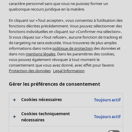
Pantalon
caractère personnel sans que vous ne puissiez former un
quelconque recours juridique en la matière.
Jupes
Manteaux & vestes
En cliquant sur «Tout accepter», vous consentez à l’utilisation des
Leggings et collants
fonctions décrites précédemment. Vous pouvez sélectionner des
Accessoires
fonctions individuelles en cliquant sur «Confirmer ma sélection».
Si vous cliquez sur «Tout refuser», aucune fonction de tracking et
Chaussures
de targeting ne sera exécutée. Vous trouverez de plus amples
Vêtements de bain
Soldes Mobilier
informations dans notre
politique de protection
des données et
Basics
Bonnes affaires déco
dans nos
mentions légales
. Dans les paramètres des cookies,
Décoration
vous pouvez également révoquer à tout moment le
consentement que vous avez donné, avec effet pour l’avenir.
Textiles
Protection des données
Legal Information
Tapis
Éponge
Gérer les préférences de consentement
Cookies nécessaires
Toujours actif
Cookies techniquement
Toujours actif
nécessaires