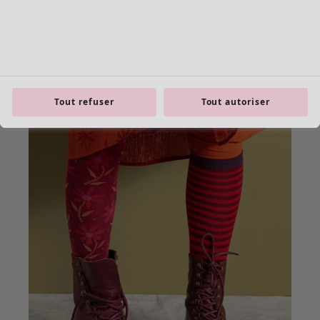
Tout refuser
Tout autoriser
Les basiques
Tous les basiques
Nouveautés basiques
Robes & Tuniques
Tops
Pantalons & Leggings
Basiques tissés
Basiques en jersey
Basiques en maille