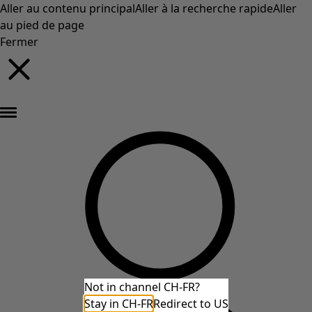
Aller au contenu principal
Aller à la recherche rapide
Aller
au pied de page
Fermer
Nouveautés : la collection d'automne haute en couleur de Gudrun »
Not in channel CH-FR?
Stay in CH-FR
Redirect to US