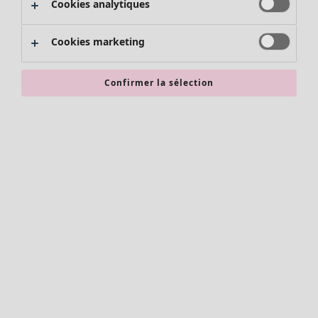
Cookies analytiques
Promos SOLDES
Les promos de Gudrun Sjödén
Cookies marketing
Nouvel arrivage
Bonnes affaires en soldes - jusqu'à -70
Confirmer la sélection