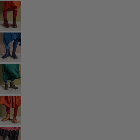
Styles de vétements
Vêtements en lin
Robes de style hippie
Grandes Tailles
À fleurs
Vêtements hippies
Une mode scandinave
Superpositions
À rayures
Des carreaux à foison
À pois
Vêtements bio
Un design suédois
Robes en jersey
Vêtements bohèmes
Des vêtements pour les soirées fraîches