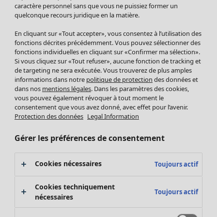
Pantalon
caractère personnel sans que vous ne puissiez former un
quelconque recours juridique en la matière.
Jupes
Manteaux & vestes
En cliquant sur «Tout accepter», vous consentez à l’utilisation des
Leggings et collants
fonctions décrites précédemment. Vous pouvez sélectionner des
Accessoires
fonctions individuelles en cliquant sur «Confirmer ma sélection».
Si vous cliquez sur «Tout refuser», aucune fonction de tracking et
Chaussures
de targeting ne sera exécutée. Vous trouverez de plus amples
Vêtements de bain
Soldes Mobilier
informations dans notre
politique de protection
des données et
Basics
Bonnes affaires déco
dans nos
mentions légales
. Dans les paramètres des cookies,
Décoration
vous pouvez également révoquer à tout moment le
consentement que vous avez donné, avec effet pour l’avenir.
Textiles
Protection des données
Legal Information
Tapis
Éponge
Gérer les préférences de consentement
Cookies nécessaires
Toujours actif
Cookies techniquement
Toujours actif
nécessaires