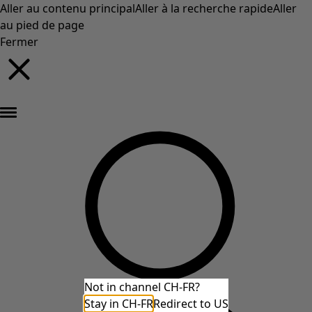
Aller au contenu principal
Aller à la recherche rapide
Aller
au pied de page
Fermer
Nouveautés : la collection d'automne haute en couleur de Gudrun »
Not in channel CH-FR?
Stay in CH-FR
Redirect to US