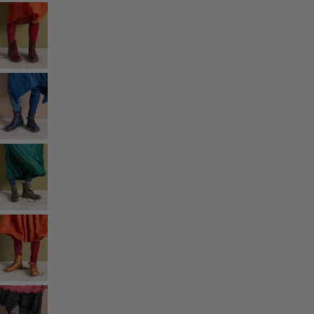
Styles de vétements
Vêtements en lin
Robes de style hippie
Grandes Tailles
À fleurs
Vêtements hippies
Une mode scandinave
Superpositions
À rayures
Des carreaux à foison
À pois
Vêtements bio
Un design suédois
Robes en jersey
Vêtements bohèmes
Des vêtements pour les soirées fraîches