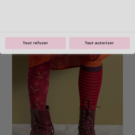
Tout refuser
Tout autoriser
Les basiques
Tous les basiques
Nouveautés basiques
Robes & Tuniques
Tops
Pantalons & Leggings
Basiques tissés
Basiques en jersey
Basiques en maille