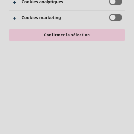
Cookies analytiques
Promos SOLDES
Les promos de Gudrun Sjödén
Cookies marketing
Nouvel arrivage
Bonnes affaires en soldes - jusqu'à -70
Confirmer la sélection