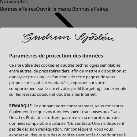
Nouveautés
Bonnes affaires
Ouvrir le menu Bonnes affaires
Paramètres de protection des données
Ce site utilise des cookies et d’autres technologies semblables,
entre autres, de prestataires tiers, afin de mettre à disposition et
d’analyser (tracking) les fonctions de cette page et de vous
proposer des publicités adaptées, reposant sur votre
Soldes Vêtements
Vêtements
Ouvrir le menu Vêtements
comportement sur le site et votre profil (targeting), par exemple
sur les réseaux sociaux et d’autres sites Internet.
Tous les vêtements
Robes
REMARQUE:
En donnant votre consentement, vous consentez
Tuniques
également à ce que vos données soient transmises aux États-
Blouses
Unis. Les États-Unis n’offrent pas un niveau de protection des
données comparable à celui de l’UE. Les États-Unis ne disposent
Tops
pas de décision d’adéquation. Par conséquent, vous vous
Gilets
exposez au risque que des autorités aient accès à vos données à