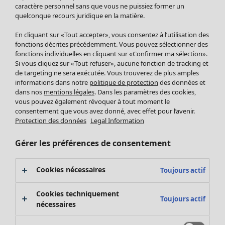
Pantalon
caractère personnel sans que vous ne puissiez former un
quelconque recours juridique en la matière.
Jupes
Manteaux & vestes
Vêtements
Maison
Ouvrir le menu Maison
En cliquant sur «Tout accepter», vous consentez à l’utilisation des
Leggings et collants
Nouveautés
fonctions décrites précédemment. Vous pouvez sélectionner des
Accessoires
fonctions individuelles en cliquant sur «Confirmer ma sélection».
Tous les vêtements
Si vous cliquez sur «Tout refuser», aucune fonction de tracking et
Chaussures
Robes
de targeting ne sera exécutée. Vous trouverez de plus amples
Vêtements de bain
Soldes Mobilier
Tuniques
informations dans notre
politique de protection
des données et
Basics
Bonnes affaires déco
dans nos
mentions légales
. Dans les paramètres des cookies,
Pulls
Décoration
vous pouvez également révoquer à tout moment le
Tops
consentement que vous avez donné, avec effet pour l’avenir.
Textiles
Pulls en tricot
Protection des données
Legal Information
Tapis
Gilets sans manches
Maison
Offres
Ouvrir le menu Offres
Éponge
Pantalons
Gérer les préférences de consentement
Nouveautés
Chemises et blouses
Voir toute la décoration
Gilets
Coussins
Cookies nécessaires
Toujours actif
Manteaux & vestes
Rideaux
Jupes
Tapis
Cookies techniquement
Toujours actif
Cartes cadeaux
Éponge
nécessaires
Céramique et verre