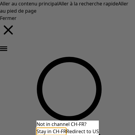
Aller au contenu principal
Aller à la recherche rapide
Aller
au pied de page
Fermer
Nouveautés : la collection d'automne haute en couleur de Gudrun »
Not in channel CH-FR?
Stay in CH-FR
Redirect to US