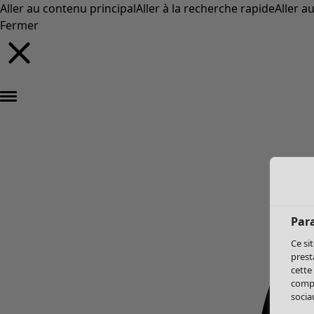
Aller au contenu principal
Aller à la recherche rapide
Aller a
Fermer
Par
Ce si
prest
cette
compo
sociau