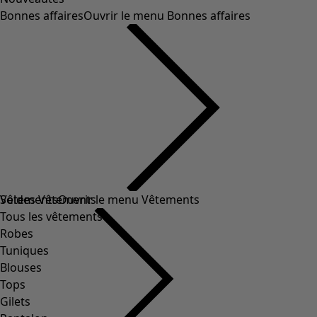
Bonnes affaires
Ouvrir le menu Bonnes affaires
Soldes Vêtements
Vêtements
Ouvrir le menu Vêtements
Tous les vêtements
Robes
Tuniques
Blouses
Tops
Gilets