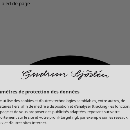
u pied de page
Nouveautés : la collection d'automne haute en couleur de Gudrun »
amètres de protection des données
te utilise des cookies et d’autres technologies semblables, entre autres, de
ataires tiers, afin de mettre à disposition et d’analyser (tracking) les fonction
 page et de vous proposer des publicités adaptées, reposant sur votre
rtement sur le site et votre profil (targeting), par exemple sur les réseaux
x et d’autres sites Internet.