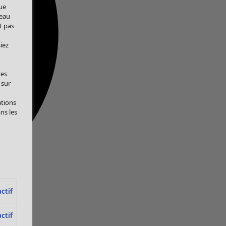
ue
veau
t pas
iez
tes
 sur
ations
ans les
ctif
ctif