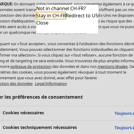
ARQUE:
En donnant votre consentement, vous consentez également à ce q
Not in channel CH-FR?
onnées soient transmises aux États-Unis. Les États-Unis n’offrent pas un ni
Stay in CH-FR
Redirect to US
otection des données comparable à celui de l’UE. Les États-Unis ne disposen
cision d’adéquation. Par conséquent, vous vous exposez au risque que des
Close
ités aient accès à vos données à caractère personnel sans que vous ne puiss
r un quelconque recours juridique en la matière.
iquant sur «Tout accepter», vous consentez à l’utilisation des fonctions décri
demment. Vous pouvez sélectionner des fonctions individuelles en cliquant
irmer ma sélection». Si vous cliquez sur «Tout refuser», aucune fonction de
ing et de targeting ne sera exécutée. Vous trouverez de plus amples inform
 notre
politique de protection
des données et dans nos
mentions légales
. D
ètres des cookies, vous pouvez également révoquer à tout moment le
ntement que vous avez donné, avec effet pour l’avenir.
ction des données
Legal Information
er les préférences de consentement
Cookies nécessaires
Toujours a
Cookies techniquement nécessaires
Toujours a