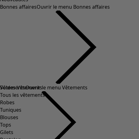
Bonnes affaires
Ouvrir le menu Bonnes affaires
Soldes Vêtements
Vêtements
Ouvrir le menu Vêtements
Tous les vêtements
Robes
Tuniques
Blouses
Tops
Gilets