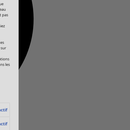
ue
veau
t pas
iez
tes
 sur
ations
ans les
ctif
ctif