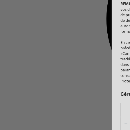
REM
vos d
de pr
de dé
autor
forme
En cl
précé
«Conf
track
dans
param
conse
Prote
Gér