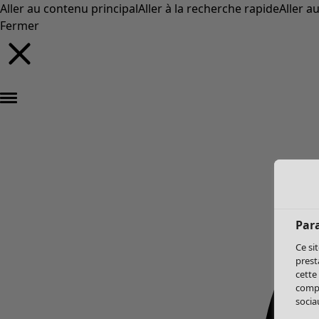
Aller au contenu principal
Aller à la recherche rapide
Aller a
Fermer
Par
Ce si
prest
cette
compo
sociau