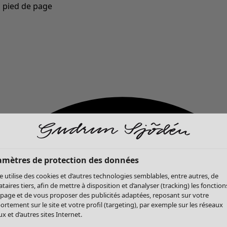
u pied de page
Nouveautés : la collection d'automne haute en couleur de Gudrun »
amètres de protection des données
te utilise des cookies et d’autres technologies semblables, entre autres, de
ataires tiers, afin de mettre à disposition et d’analyser (tracking) les fonction
 page et de vous proposer des publicités adaptées, reposant sur votre
rtement sur le site et votre profil (targeting), par exemple sur les réseaux
x et d’autres sites Internet.