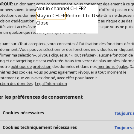
ARQUE:
En donnant votre consentement, vous consentez également à ce q
Not in channel CH-FR?
onnées soient transmises aux États-Unis. Les États-Unis n’offrent pas un ni
Stay in CH-FR
Redirect to US
otection des données comparable à celui de l’UE. Les États-Unis ne disposen
cision d’adéquation. Par conséquent, vous vous exposez au risque que des
Close
ités aient accès à vos données à caractère personnel sans que vous ne puiss
r un quelconque recours juridique en la matière.
iquant sur «Tout accepter», vous consentez à l’utilisation des fonctions décri
demment. Vous pouvez sélectionner des fonctions individuelles en cliquant
irmer ma sélection». Si vous cliquez sur «Tout refuser», aucune fonction de
ing et de targeting ne sera exécutée. Vous trouverez de plus amples inform
 notre
politique de protection
des données et dans nos
mentions légales
. D
ètres des cookies, vous pouvez également révoquer à tout moment le
ntement que vous avez donné, avec effet pour l’avenir.
ction des données
Legal Information
er les préférences de consentement
Cookies nécessaires
Toujours a
Cookies techniquement nécessaires
Toujours a