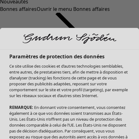
Nouveautés
Bonnes affaires
Ouvrir le menu Bonnes affaires
Paramètres de protection des données
Ce site utilise des cookies et d’autres technologies semblables,
entre autres, de prestataires tiers, afin de mettre à disposition et
d’analyser (tracking) les fonctions de cette page et de vous
proposer des publicités adaptées, reposant sur votre
Soldes Vêtements
Vêtements
Ouvrir le menu Vêtements
comportement sur le site et votre profil (targeting), par exemple
sur les réseaux sociaux et d’autres sites Internet.
Tous les vêtements
Robes
REMARQUE:
En donnant votre consentement, vous consentez
Tuniques
également à ce que vos données soient transmises aux États-
Blouses
Unis. Les États-Unis n’offrent pas un niveau de protection des
données comparable à celui de l’UE. Les États-Unis ne disposent
Tops
pas de décision d’adéquation. Par conséquent, vous vous
Gilets
exposez au risque que des autorités aient accès à vos données à