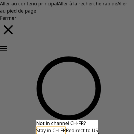
Aller au contenu principal
Aller à la recherche rapide
Aller
au pied de page
Fermer
Nouveautés : la collection d'automne haute en couleur de Gudrun »
Not in channel CH-FR?
Stay in CH-FR
Redirect to US