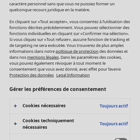
Pantalon
caractère personnel sans que vous ne puissiez former un
quelconque recours juridique en la matière.
Jupes
Manteaux & vestes
Vêtements
Maison
Ouvrir le menu Maison
En cliquant sur «Tout accepter», vous consentez à l’utilisation des
Leggings et collants
Nouveautés
fonctions décrites précédemment. Vous pouvez sélectionner des
Accessoires
fonctions individuelles en cliquant sur «Confirmer ma sélection».
Tous les vêtements
Si vous cliquez sur «Tout refuser», aucune fonction de tracking et
Chaussures
Robes
de targeting ne sera exécutée. Vous trouverez de plus amples
Vêtements de bain
Soldes Mobilier
Tuniques
informations dans notre
politique de protection
des données et
Basics
Bonnes affaires déco
dans nos
mentions légales
. Dans les paramètres des cookies,
Pulls
Décoration
vous pouvez également révoquer à tout moment le
Tops
consentement que vous avez donné, avec effet pour l’avenir.
Textiles
Pulls en tricot
Protection des données
Legal Information
Tapis
Gilets sans manches
Maison
Offres
Ouvrir le menu Offres
Éponge
Pantalons
Gérer les préférences de consentement
Nouveautés
Chemises et blouses
Voir toute la décoration
Gilets
Coussins
Cookies nécessaires
Toujours actif
Manteaux & vestes
Rideaux
Jupes
Tapis
Cookies techniquement
Toujours actif
Éponge
nécessaires
Céramique et verre