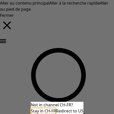
Aller au contenu principal
Aller à la recherche rapide
Aller
au pied de page
Fermer
Nouveautés : la collection d'automne haute en couleur de Gudrun »
Not in channel CH-FR?
Stay in CH-FR
Redirect to US