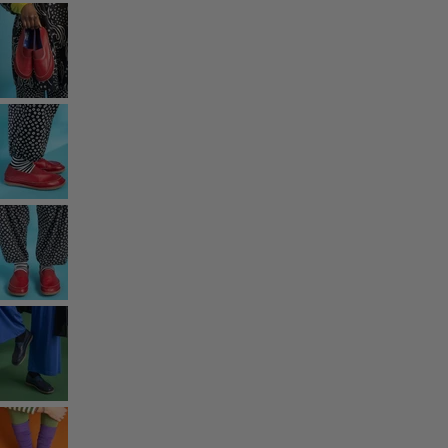
Styles de vétements
Vêtements en lin
Robes de style hippie
Grandes Tailles
À fleurs
Vêtements hippies
Une mode scandinave
Superpositions
À rayures
Des carreaux à foison
À pois
Vêtements bio
Un design suédois
Robes en jersey
Vêtements bohèmes
Des vêtements pour les soirées fraîches