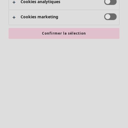
Cookies analytiques
Promos SOLDES
Les promos de Gudrun Sjödén
Cookies marketing
Nouvel arrivage
Bonnes affaires en soldes - jusqu'à -70
Confirmer la sélection