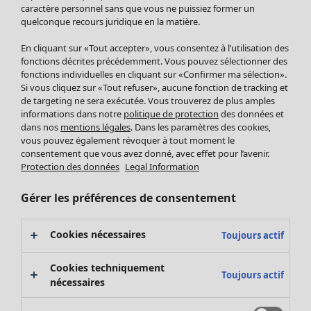
Pantalon
caractère personnel sans que vous ne puissiez former un
quelconque recours juridique en la matière.
Jupes
Manteaux & vestes
En cliquant sur «Tout accepter», vous consentez à l’utilisation des
Leggings et collants
fonctions décrites précédemment. Vous pouvez sélectionner des
Accessoires
fonctions individuelles en cliquant sur «Confirmer ma sélection».
Si vous cliquez sur «Tout refuser», aucune fonction de tracking et
Chaussures
de targeting ne sera exécutée. Vous trouverez de plus amples
Vêtements de bain
Soldes Mobilier
informations dans notre
politique de protection
des données et
Basics
Bonnes affaires déco
dans nos
mentions légales
. Dans les paramètres des cookies,
Décoration
vous pouvez également révoquer à tout moment le
consentement que vous avez donné, avec effet pour l’avenir.
Textiles
Protection des données
Legal Information
Tapis
Éponge
Gérer les préférences de consentement
Cookies nécessaires
Toujours actif
Cookies techniquement
Toujours actif
nécessaires