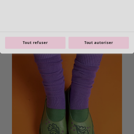
Tout refuser
Tout autoriser
Les basiques
Tous les basiques
Nouveautés basiques
Robes & Tuniques
Tops
Pantalons & Leggings
Basiques tissés
Basiques en jersey
Basiques en maille