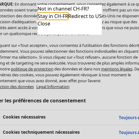
ARQUE:
En donnant votre consentement, vous consentez également à ce q
Not in channel CH-FR?
onnées soient transmises aux États-Unis. Les États-Unis n’offrent pas un ni
Stay in CH-FR
Redirect to US
otection des données comparable à celui de l’UE. Les États-Unis ne disposen
cision d’adéquation. Par conséquent, vous vous exposez au risque que des
Close
ités aient accès à vos données à caractère personnel sans que vous ne puiss
r un quelconque recours juridique en la matière.
iquant sur «Tout accepter», vous consentez à l’utilisation des fonctions décri
demment. Vous pouvez sélectionner des fonctions individuelles en cliquant
irmer ma sélection». Si vous cliquez sur «Tout refuser», aucune fonction de
ing et de targeting ne sera exécutée. Vous trouverez de plus amples inform
 notre
politique de protection
des données et dans nos
mentions légales
. D
ètres des cookies, vous pouvez également révoquer à tout moment le
ntement que vous avez donné, avec effet pour l’avenir.
ction des données
Legal Information
er les préférences de consentement
Cookies nécessaires
Toujours a
Cookies techniquement nécessaires
Toujours a