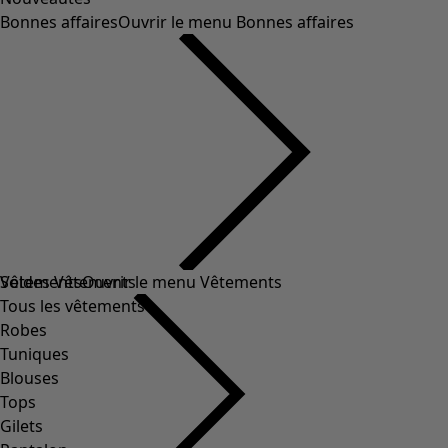
Bonnes affaires
Ouvrir le menu Bonnes affaires
Soldes Vêtements
Vêtements
Ouvrir le menu Vêtements
Tous les vêtements
Robes
Tuniques
Blouses
Tops
Gilets