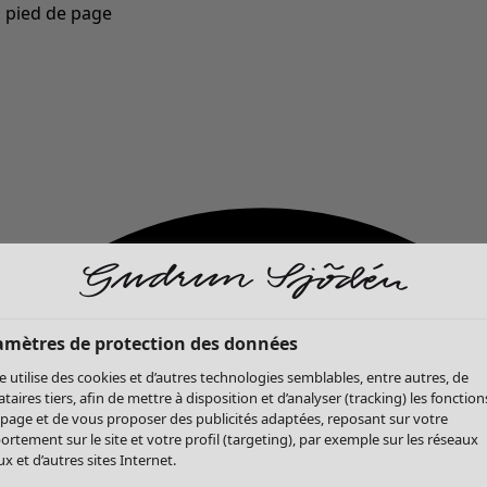
u pied de page
Nouveautés : la collection d'automne haute en couleur de Gudrun »
amètres de protection des données
te utilise des cookies et d’autres technologies semblables, entre autres, de
ataires tiers, afin de mettre à disposition et d’analyser (tracking) les fonction
 page et de vous proposer des publicités adaptées, reposant sur votre
rtement sur le site et votre profil (targeting), par exemple sur les réseaux
x et d’autres sites Internet.