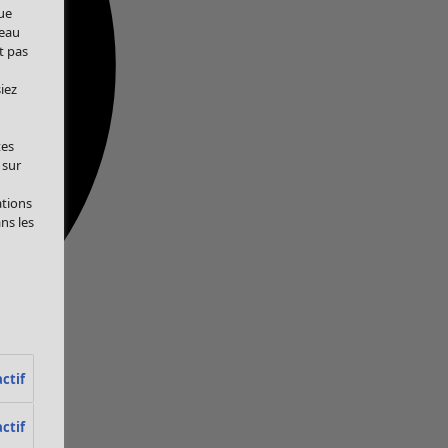
ue
veau
t pas
iez
tes
 sur
ations
ans les
ctif
ctif