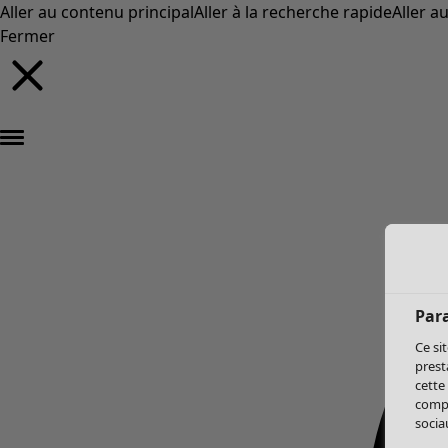
Aller au contenu principal
Aller à la recherche rapide
Aller a
Fermer
Par
Ce si
prest
cette
compo
sociau