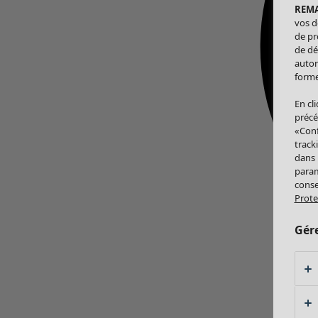
REM
vos d
de pr
de dé
autor
forme
En cl
précé
«Conf
track
dans
param
conse
Prote
Gér