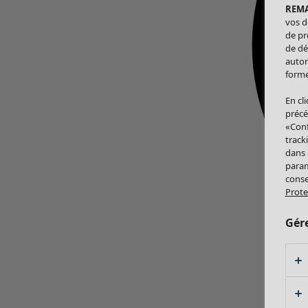
REM
vos d
de pr
de dé
autor
forme
En cl
précé
«Conf
track
dans
param
conse
Prote
Gér