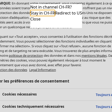
ARQUE:
En donnant votre consentement, vous consentez également à ce q
Not in channel CH-FR?
onnées soient transmises aux États-Unis. Les États-Unis n’offrent pas un ni
Stay in CH-FR
Redirect to US
otection des données comparable à celui de l’UE. Les États-Unis ne disposen
cision d’adéquation. Par conséquent, vous vous exposez au risque que des
Close
ités aient accès à vos données à caractère personnel sans que vous ne puiss
r un quelconque recours juridique en la matière.
iquant sur «Tout accepter», vous consentez à l’utilisation des fonctions décri
demment. Vous pouvez sélectionner des fonctions individuelles en cliquant
irmer ma sélection». Si vous cliquez sur «Tout refuser», aucune fonction de
ing et de targeting ne sera exécutée. Vous trouverez de plus amples inform
 notre
politique de protection
des données et dans nos
mentions légales
. D
ètres des cookies, vous pouvez également révoquer à tout moment le
ntement que vous avez donné, avec effet pour l’avenir.
ction des données
Legal Information
er les préférences de consentement
Cookies nécessaires
Toujours a
Cookies techniquement nécessaires
Toujours a