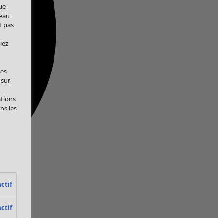
ue
veau
t pas
iez
tes
 sur
ations
ans les
ctif
ctif