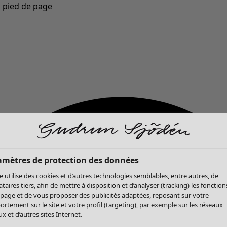
u pied de page
Nouveautés : la collection d'automne haute en couleur de Gudrun »
amètres de protection des données
te utilise des cookies et d’autres technologies semblables, entre autres, de
ataires tiers, afin de mettre à disposition et d’analyser (tracking) les fonction
 page et de vous proposer des publicités adaptées, reposant sur votre
rtement sur le site et votre profil (targeting), par exemple sur les réseaux
x et d’autres sites Internet.