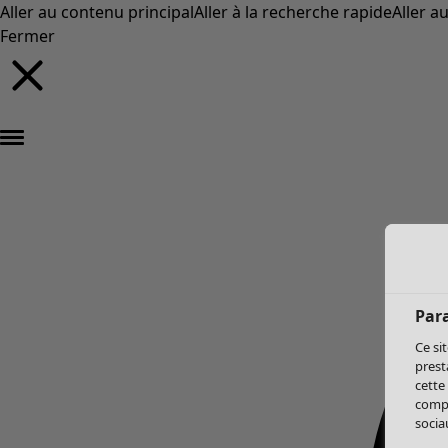
Aller au contenu principal
Aller à la recherche rapide
Aller a
Fermer
Par
Ce si
prest
cette
compo
sociau