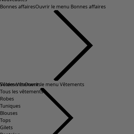
Bonnes affaires
Ouvrir le menu Bonnes affaires
Soldes Vêtements
Vêtements
Ouvrir le menu Vêtements
Tous les vêtements
Robes
Tuniques
Blouses
Tops
Gilets