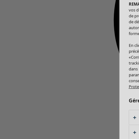
REM
vos d
de pr
de dé
autor
forme
En cl
précé
«Conf
track
dans
param
conse
Prote
Gér