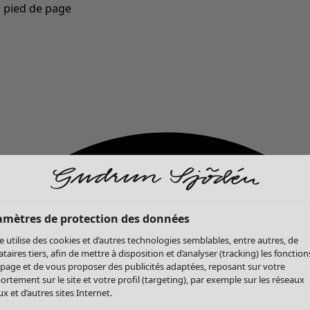
u pied de page
Nouveautés : la collection d'automne haute en couleur de Gudrun »
amètres de protection des données
te utilise des cookies et d’autres technologies semblables, entre autres, de
ataires tiers, afin de mettre à disposition et d’analyser (tracking) les fonction
 page et de vous proposer des publicités adaptées, reposant sur votre
rtement sur le site et votre profil (targeting), par exemple sur les réseaux
x et d’autres sites Internet.