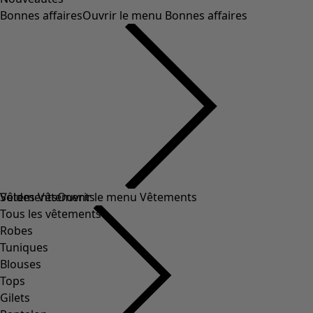
Bonnes affaires
Ouvrir le menu Bonnes affaires
Soldes Vêtements
Vêtements
Ouvrir le menu Vêtements
Tous les vêtements
Robes
Tuniques
Blouses
Tops
Gilets