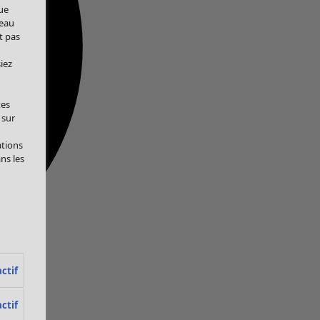
ue
veau
t pas
iez
tes
 sur
ations
ans les
ctif
ctif