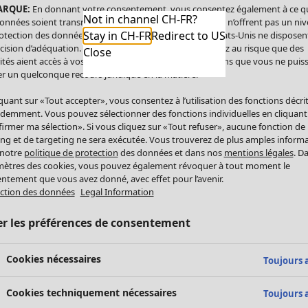
ARQUE:
En donnant votre consentement, vous consentez également à ce q
Not in channel CH-FR?
onnées soient transmises aux États-Unis. Les États-Unis n’offrent pas un ni
Stay in CH-FR
Redirect to US
otection des données comparable à celui de l’UE. Les États-Unis ne disposen
cision d’adéquation. Par conséquent, vous vous exposez au risque que des
Close
ités aient accès à vos données à caractère personnel sans que vous ne puiss
r un quelconque recours juridique en la matière.
iquant sur «Tout accepter», vous consentez à l’utilisation des fonctions décri
demment. Vous pouvez sélectionner des fonctions individuelles en cliquant
irmer ma sélection». Si vous cliquez sur «Tout refuser», aucune fonction de
ing et de targeting ne sera exécutée. Vous trouverez de plus amples inform
 notre
politique de protection
des données et dans nos
mentions légales
. D
ètres des cookies, vous pouvez également révoquer à tout moment le
ntement que vous avez donné, avec effet pour l’avenir.
ction des données
Legal Information
er les préférences de consentement
Cookies nécessaires
Toujours a
Cookies techniquement nécessaires
Toujours a