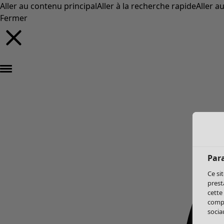
Aller au contenu principal
Aller à la recherche rapide
Aller a
Fermer
Par
Ce si
prest
cette
compo
sociau