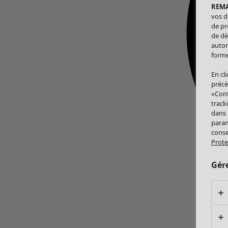
REM
vos d
de pr
de dé
autor
forme
En cl
précé
«Conf
track
dans
param
conse
Prote
Gér