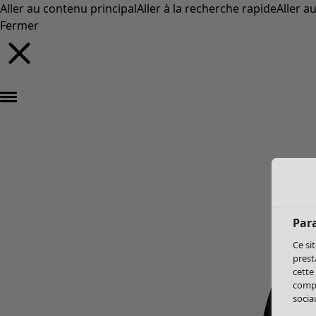
Aller au contenu principal
Aller à la recherche rapide
Aller a
Fermer
Par
Ce si
prest
cette
compo
sociau