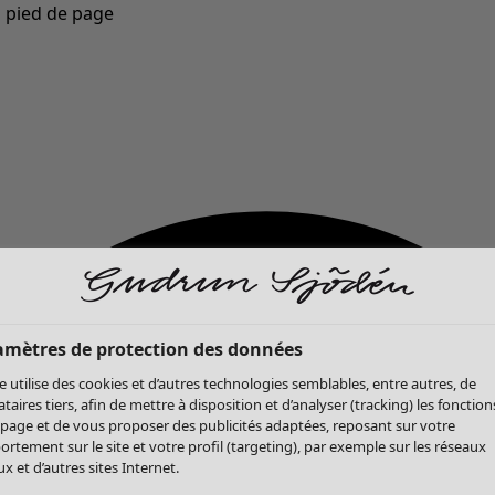
u pied de page
Nouveautés : la collection d'automne haute en couleur de Gudrun »
amètres de protection des données
te utilise des cookies et d’autres technologies semblables, entre autres, de
ataires tiers, afin de mettre à disposition et d’analyser (tracking) les fonction
 page et de vous proposer des publicités adaptées, reposant sur votre
rtement sur le site et votre profil (targeting), par exemple sur les réseaux
x et d’autres sites Internet.