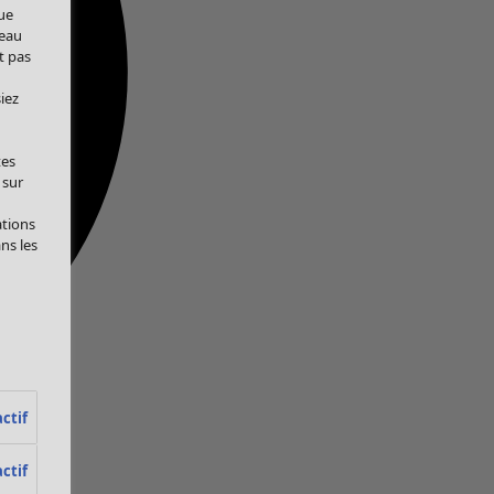
ue
veau
t pas
iez
tes
 sur
ations
ans les
ctif
ctif