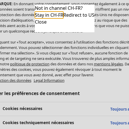
ARQUE:
En donnant votre consentement, vous consentez également à ce q
Not in channel CH-FR?
onnées soient transmises aux États-Unis. Les États-Unis n’offrent pas un ni
Stay in CH-FR
Redirect to US
otection des données comparable à celui de l’UE. Les États-Unis ne disposen
cision d’adéquation. Par conséquent, vous vous exposez au risque que des
Close
ités aient accès à vos données à caractère personnel sans que vous ne puiss
r un quelconque recours juridique en la matière.
iquant sur «Tout accepter», vous consentez à l’utilisation des fonctions décri
demment. Vous pouvez sélectionner des fonctions individuelles en cliquant
irmer ma sélection». Si vous cliquez sur «Tout refuser», aucune fonction de
ing et de targeting ne sera exécutée. Vous trouverez de plus amples inform
 notre
politique de protection
des données et dans nos
mentions légales
. D
ètres des cookies, vous pouvez également révoquer à tout moment le
ntement que vous avez donné, avec effet pour l’avenir.
ction des données
Legal Information
er les préférences de consentement
Cookies nécessaires
Toujours a
Cookies techniquement nécessaires
Toujours a