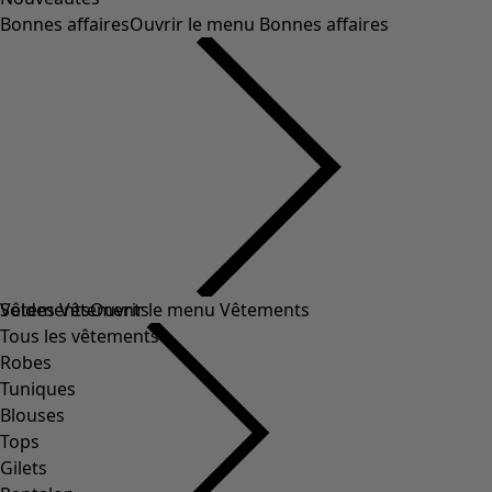
Bonnes affaires
Ouvrir le menu Bonnes affaires
Soldes Vêtements
Vêtements
Ouvrir le menu Vêtements
Tous les vêtements
Robes
Tuniques
Blouses
Tops
Gilets