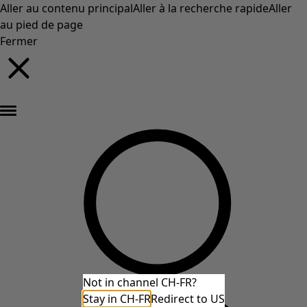
Aller au contenu principal
Aller à la recherche rapide
Aller
au pied de page
Fermer
Nouveautés : la collection d'automne haute en couleur de Gudrun »
Not in channel CH-FR?
Stay in CH-FR
Redirect to US