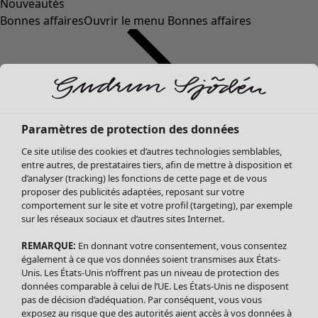
Nouveautés
Bonnes affaires
Ouvrir le menu Bonnes affaires
Paramètres de protection des données
Ce site utilise des cookies et d’autres technologies semblables,
entre autres, de prestataires tiers, afin de mettre à disposition et
d’analyser (tracking) les fonctions de cette page et de vous
proposer des publicités adaptées, reposant sur votre
Soldes Vêtements
Vêtements
Ouvrir le menu Vêtements
comportement sur le site et votre profil (targeting), par exemple
sur les réseaux sociaux et d’autres sites Internet.
Tous les vêtements
Robes
REMARQUE:
En donnant votre consentement, vous consentez
Tuniques
également à ce que vos données soient transmises aux États-
Blouses
Unis. Les États-Unis n’offrent pas un niveau de protection des
données comparable à celui de l’UE. Les États-Unis ne disposent
Tops
pas de décision d’adéquation. Par conséquent, vous vous
Gilets
exposez au risque que des autorités aient accès à vos données à