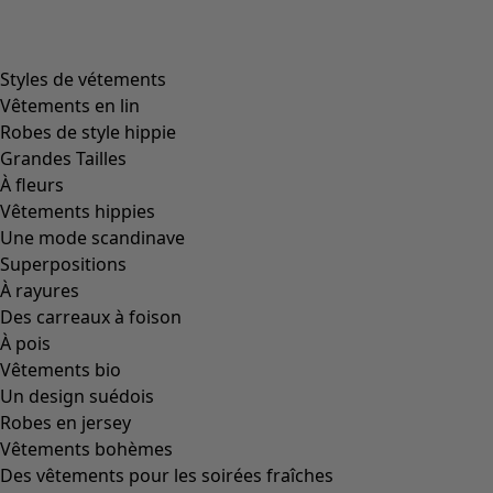
Filtrer
Coloris
Coloris
Écru
Naturel
Jaune
Rouge
Rose
Bleu
Lilas
Vert
Marron
Gris
Noir
Taille