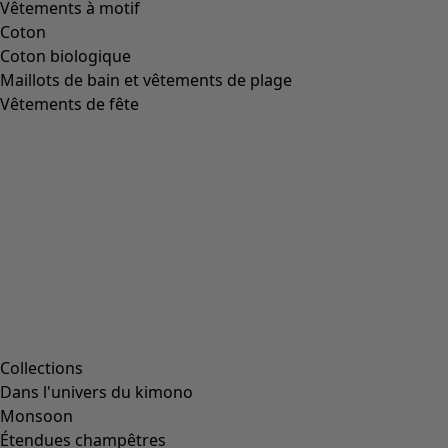
Taille
L
(
2047
)
L/XL
(
56
)
M
(
1991
)
Taille unique
(
234
)
S
(
1991
)
S/M
(
112
)
XL
(
2047
)
XS
(
636
)
XXL
(
1145
)
00000
(
38
)
00006
(
111
)
00007
(
8
)
00008
(
111
)
00010
(
111
)
00011
(
8
)
00012
(
111
)