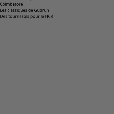
00014
(
55
)
36
(
135
)
37
(
135
)
38
(
135
)
39
(
135
)
40
(
135
)
41
(
135
)
42
(
135
)
Matière
Matière
COTON
(
1825
)
ÉLASTHANNE
(
382
)
LIN
(
347
)
POLYAMIDE
(
319
)
LAINE
(
284
)
MODAL
(
162
)
LYOCELL
(
132
)