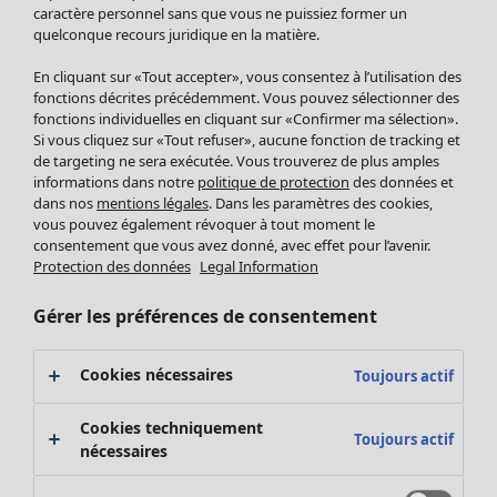
Pantalon
caractère personnel sans que vous ne puissiez former un
quelconque recours juridique en la matière.
Jupes
Manteaux & vestes
Vêtements
Maison
Ouvrir le menu Maison
En cliquant sur «Tout accepter», vous consentez à l’utilisation des
Leggings et collants
Nouveautés
fonctions décrites précédemment. Vous pouvez sélectionner des
Accessoires
fonctions individuelles en cliquant sur «Confirmer ma sélection».
Tous les vêtements
Si vous cliquez sur «Tout refuser», aucune fonction de tracking et
Chaussures
Robes
de targeting ne sera exécutée. Vous trouverez de plus amples
Vêtements de bain
Soldes Mobilier
Tuniques
informations dans notre
politique de protection
des données et
Basics
Bonnes affaires déco
dans nos
mentions légales
. Dans les paramètres des cookies,
Pulls
Décoration
vous pouvez également révoquer à tout moment le
Tops
consentement que vous avez donné, avec effet pour l’avenir.
Textiles
Pulls en tricot
Protection des données
Legal Information
Tapis
Gilets sans manches
Maison
Offres
Ouvrir le menu Offres
Éponge
Pantalons
Gérer les préférences de consentement
Nouveautés
Chemises et blouses
Voir toute la décoration
Gilets
Coussins
Cookies nécessaires
Toujours actif
Manteaux & vestes
Rideaux
Jupes
Tapis
Cookies techniquement
Toujours actif
Éponge
nécessaires
Céramique et verre