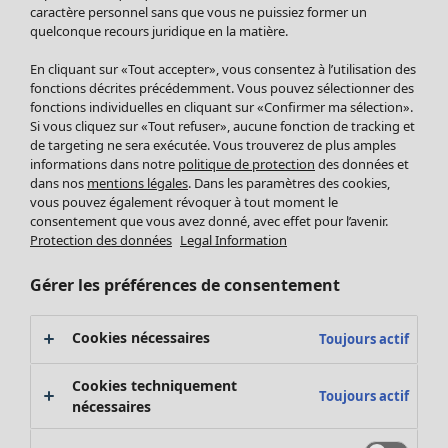
Pantalon
caractère personnel sans que vous ne puissiez former un
quelconque recours juridique en la matière.
Jupes
Manteaux & vestes
En cliquant sur «Tout accepter», vous consentez à l’utilisation des
Leggings et collants
fonctions décrites précédemment. Vous pouvez sélectionner des
Accessoires
fonctions individuelles en cliquant sur «Confirmer ma sélection».
Si vous cliquez sur «Tout refuser», aucune fonction de tracking et
Chaussures
de targeting ne sera exécutée. Vous trouverez de plus amples
Vêtements de bain
Soldes Mobilier
informations dans notre
politique de protection
des données et
Basics
Bonnes affaires déco
dans nos
mentions légales
. Dans les paramètres des cookies,
Décoration
vous pouvez également révoquer à tout moment le
consentement que vous avez donné, avec effet pour l’avenir.
Textiles
Protection des données
Legal Information
Tapis
Éponge
Gérer les préférences de consentement
Cookies nécessaires
Toujours actif
Cookies techniquement
Toujours actif
nécessaires