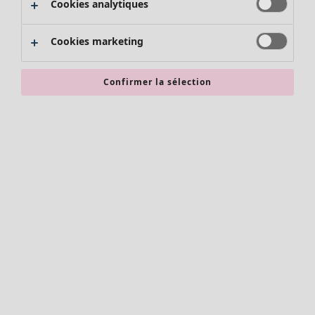
Cookies analytiques
Promos SOLDES
Les promos de Gudrun Sjödén
Cookies marketing
Nouvel arrivage
Bonnes affaires en soldes - jusqu'à -70
Confirmer la sélection