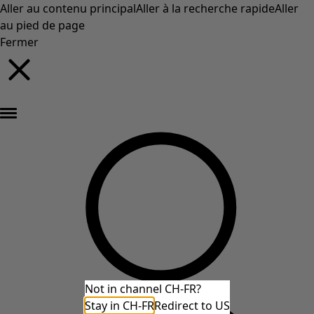
Aller au contenu principal
Aller à la recherche rapide
Aller
au pied de page
Fermer
Nouveautés : la collection d'automne haute en couleur de Gudrun »
Not in channel CH-FR?
Stay in CH-FR
Redirect to US