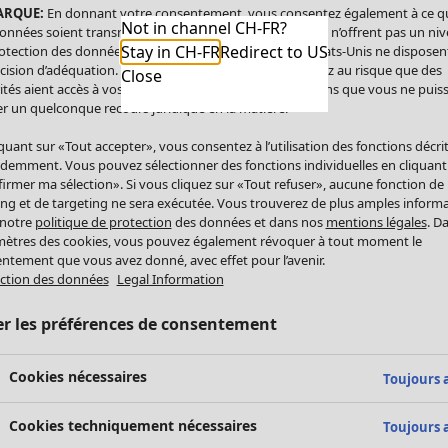
ARQUE:
En donnant votre consentement, vous consentez également à ce q
Not in channel CH-FR?
onnées soient transmises aux États-Unis. Les États-Unis n’offrent pas un ni
Stay in CH-FR
Redirect to US
otection des données comparable à celui de l’UE. Les États-Unis ne disposen
cision d’adéquation. Par conséquent, vous vous exposez au risque que des
Close
ités aient accès à vos données à caractère personnel sans que vous ne puiss
r un quelconque recours juridique en la matière.
iquant sur «Tout accepter», vous consentez à l’utilisation des fonctions décri
demment. Vous pouvez sélectionner des fonctions individuelles en cliquant
irmer ma sélection». Si vous cliquez sur «Tout refuser», aucune fonction de
ing et de targeting ne sera exécutée. Vous trouverez de plus amples inform
 notre
politique de protection
des données et dans nos
mentions légales
. D
ètres des cookies, vous pouvez également révoquer à tout moment le
ntement que vous avez donné, avec effet pour l’avenir.
ction des données
Legal Information
er les préférences de consentement
Cookies nécessaires
Toujours a
Cookies techniquement nécessaires
Toujours a