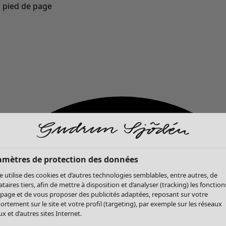
u pied de page
Nouveautés : la collection d'automne haute en couleur de Gudrun »
amètres de protection des données
te utilise des cookies et d’autres technologies semblables, entre autres, de
ataires tiers, afin de mettre à disposition et d’analyser (tracking) les fonction
 page et de vous proposer des publicités adaptées, reposant sur votre
rtement sur le site et votre profil (targeting), par exemple sur les réseaux
x et d’autres sites Internet.