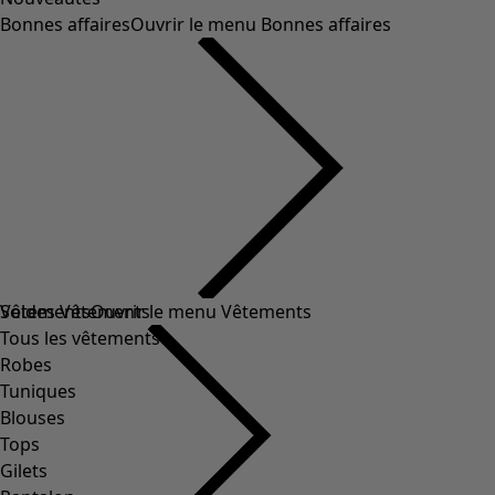
Bonnes affaires
Ouvrir le menu Bonnes affaires
Soldes Vêtements
Vêtements
Ouvrir le menu Vêtements
Tous les vêtements
Robes
Tuniques
Blouses
Tops
Gilets