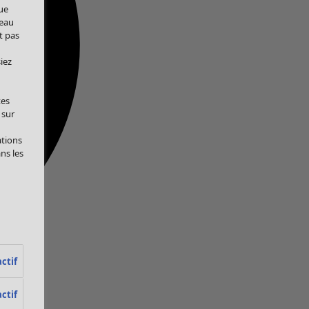
ue
veau
t pas
iez
tes
 sur
ations
ans les
ctif
ctif