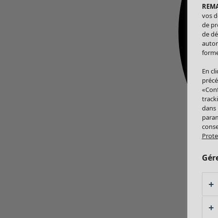
REM
vos d
de pr
de dé
autor
forme
En cl
précé
«Conf
track
dans
param
conse
Prote
Gér