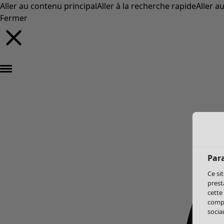
Aller au contenu principal
Aller à la recherche rapide
Aller a
Fermer
Par
Ce si
prest
cette
compo
sociau