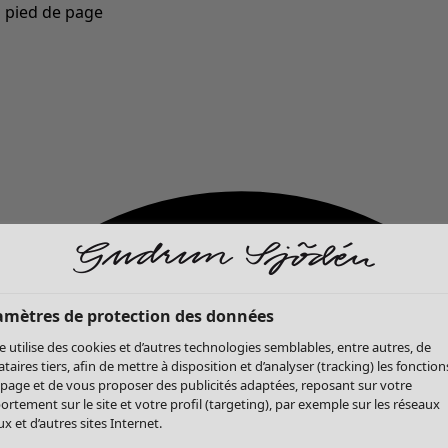
u pied de page
Nouveautés : la collection d'automne haute en couleur de Gudrun »
amètres de protection des données
te utilise des cookies et d’autres technologies semblables, entre autres, de
ataires tiers, afin de mettre à disposition et d’analyser (tracking) les fonction
 page et de vous proposer des publicités adaptées, reposant sur votre
rtement sur le site et votre profil (targeting), par exemple sur les réseaux
x et d’autres sites Internet.