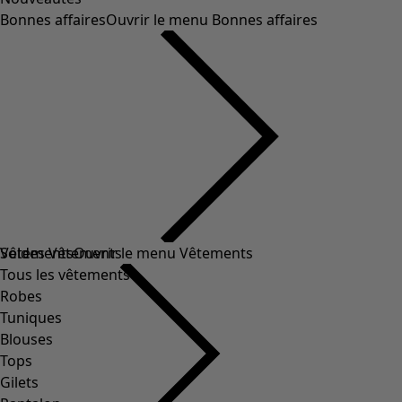
Bonnes affaires
Ouvrir le menu Bonnes affaires
Soldes Vêtements
Vêtements
Ouvrir le menu Vêtements
Tous les vêtements
Robes
Tuniques
Blouses
Tops
Gilets