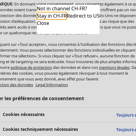
ARQUE:
En donnant votre consentement, vous consentez également à ce q
Not in channel CH-FR?
onnées soient transmises aux États-Unis. Les États-Unis n’offrent pas un ni
Stay in CH-FR
Redirect to US
otection des données comparable à celui de l’UE. Les États-Unis ne disposen
cision d’adéquation. Par conséquent, vous vous exposez au risque que des
Close
ités aient accès à vos données à caractère personnel sans que vous ne puiss
r un quelconque recours juridique en la matière.
iquant sur «Tout accepter», vous consentez à l’utilisation des fonctions décri
demment. Vous pouvez sélectionner des fonctions individuelles en cliquant
irmer ma sélection». Si vous cliquez sur «Tout refuser», aucune fonction de
ing et de targeting ne sera exécutée. Vous trouverez de plus amples inform
 notre
politique de protection
des données et dans nos
mentions légales
. D
ètres des cookies, vous pouvez également révoquer à tout moment le
ntement que vous avez donné, avec effet pour l’avenir.
ction des données
Legal Information
er les préférences de consentement
Cookies nécessaires
Toujours a
Cookies techniquement nécessaires
Toujours a