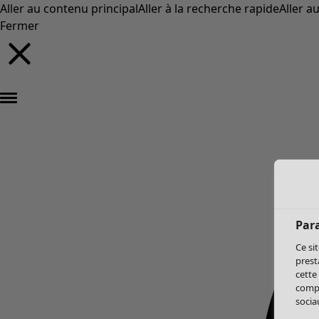
Aller au contenu principal
Aller à la recherche rapide
Aller a
Fermer
Par
Ce si
prest
cette
compo
sociau