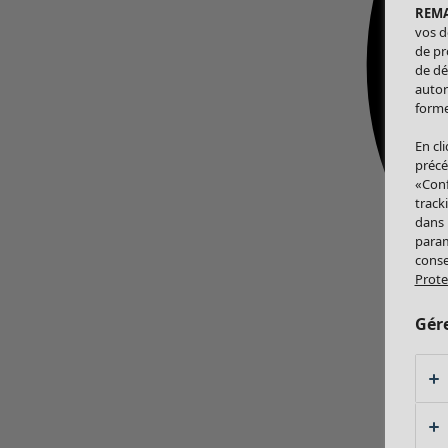
REM
vos d
de pr
de dé
autor
forme
En cl
précé
«Conf
track
dans
param
conse
Prote
Gér