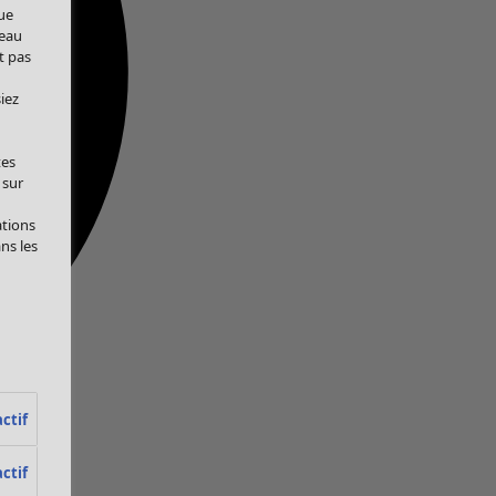
ue
veau
t pas
iez
tes
 sur
ations
ans les
ctif
ctif