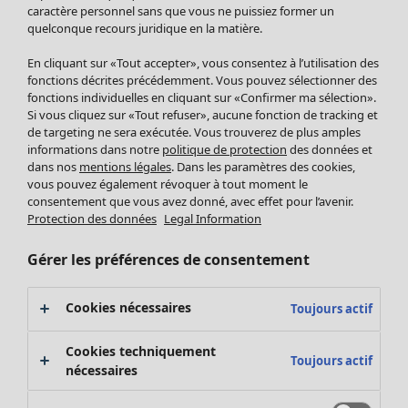
Pantalon
caractère personnel sans que vous ne puissiez former un
quelconque recours juridique en la matière.
Jupes
Manteaux & vestes
Vêtements
Maison
Ouvrir le menu Maison
En cliquant sur «Tout accepter», vous consentez à l’utilisation des
Leggings et collants
Nouveautés
fonctions décrites précédemment. Vous pouvez sélectionner des
Accessoires
fonctions individuelles en cliquant sur «Confirmer ma sélection».
Tous les vêtements
Si vous cliquez sur «Tout refuser», aucune fonction de tracking et
Chaussures
Robes
de targeting ne sera exécutée. Vous trouverez de plus amples
Vêtements de bain
Soldes Mobilier
Tuniques
informations dans notre
politique de protection
des données et
Basics
Bonnes affaires déco
dans nos
mentions légales
. Dans les paramètres des cookies,
Pulls
Décoration
vous pouvez également révoquer à tout moment le
Tops
consentement que vous avez donné, avec effet pour l’avenir.
Textiles
Pulls en tricot
Protection des données
Legal Information
Tapis
Gilets sans manches
Maison
Offres
Ouvrir le menu Offres
Éponge
Pantalons
Gérer les préférences de consentement
Nouveautés
Chemises et blouses
Voir toute la décoration
Gilets
Coussins
Cookies nécessaires
Toujours actif
Manteaux & vestes
Rideaux
Jupes
Tapis
Cookies techniquement
Toujours actif
Cartes cadeaux
Éponge
nécessaires
Céramique et verre