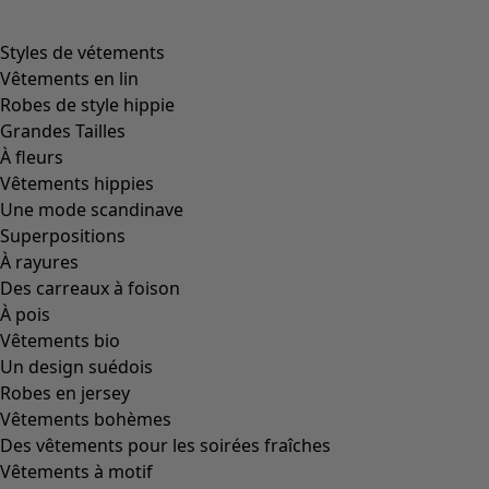
Filtrer
Coloris
Coloris
Écru
Naturel
Jaune
Rouge
Rose
Bleu
Lilas
Vert
Marron
Gris
Noir