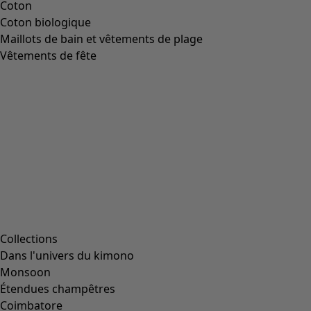
Taille
Taille
L
(
2047
)
L/XL
(
56
)
M
(
1991
)
Taille unique
(
234
)
S
(
1991
)
S/M
(
112
)
XL
(
2047
)
XS
(
636
)
XXL
(
1145
)
00000
(
43
)
00006
(
111
)
00007
(
8
)
00008
(
111
)
00010
(
111
)
00011
(
8
)