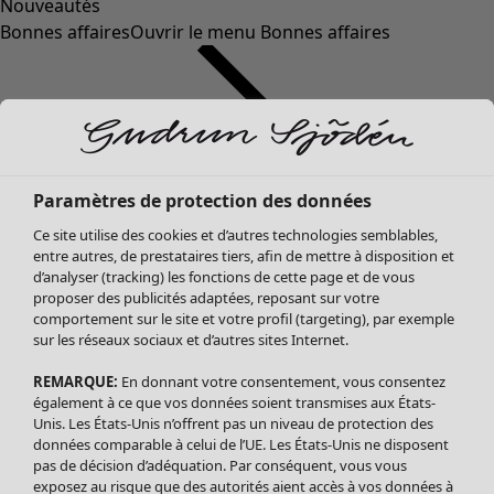
Nouveautés
Bonnes affaires
Ouvrir le menu Bonnes affaires
Paramètres de protection des données
Ce site utilise des cookies et d’autres technologies semblables,
entre autres, de prestataires tiers, afin de mettre à disposition et
d’analyser (tracking) les fonctions de cette page et de vous
proposer des publicités adaptées, reposant sur votre
Soldes Vêtements
Vêtements
Ouvrir le menu Vêtements
comportement sur le site et votre profil (targeting), par exemple
sur les réseaux sociaux et d’autres sites Internet.
Tous les vêtements
Robes
REMARQUE:
En donnant votre consentement, vous consentez
Tuniques
également à ce que vos données soient transmises aux États-
Blouses
Unis. Les États-Unis n’offrent pas un niveau de protection des
données comparable à celui de l’UE. Les États-Unis ne disposent
Tops
pas de décision d’adéquation. Par conséquent, vous vous
Gilets
exposez au risque que des autorités aient accès à vos données à