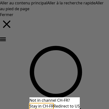
Aller au contenu principal
Aller à la recherche rapide
Aller
au pied de page
Fermer
Nouveautés : la collection d'automne haute en couleur de Gudrun »
Not in channel CH-FR?
Stay in CH-FR
Redirect to US