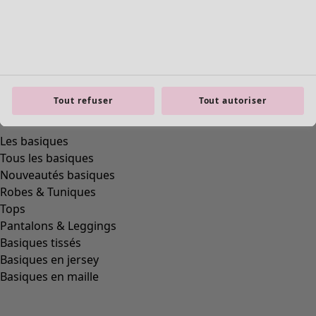
polyamide
(
319
)
laine
(
284
)
modal
(
162
)
lyocell
(
132
)
alpaga
(
111
)
cuir
(
84
)
Tout refuser
Tout autoriser
polyester
(
72
)
viscose
(
69
)
soie
(
36
)
chanvre
(
7
)
céramique
(
6
)
bois
(
5
)
os
(
4
)
bambou
(
3
)
ramie
(
3
)
jute
(
2
)
papier
(
1
)
Coupes