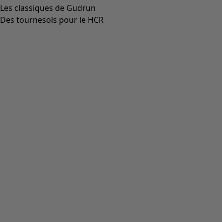
00012
(
111
)
00014
(
55
)
36
(
135
)
37
(
135
)
38
(
135
)
39
(
135
)
40
(
135
)
41
(
135
)
42
(
135
)
Matière
Matière
COTON
(
1825
)
ÉLASTHANNE
(
382
)
LIN
(
347
)
POLYAMIDE
(
319
)
LAINE
(
284
)
MODAL
(
162
)