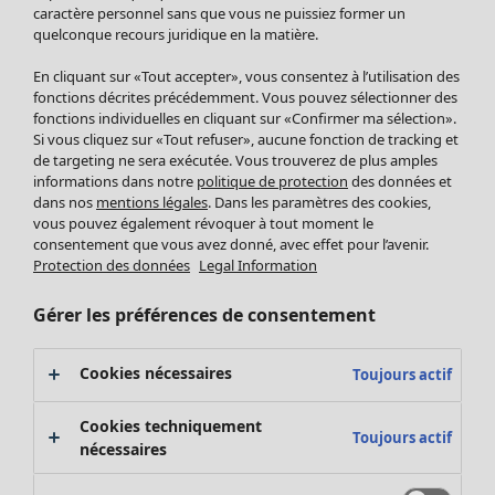
Pantalon
caractère personnel sans que vous ne puissiez former un
quelconque recours juridique en la matière.
Jupes
Manteaux & vestes
En cliquant sur «Tout accepter», vous consentez à l’utilisation des
Leggings et collants
fonctions décrites précédemment. Vous pouvez sélectionner des
Accessoires
fonctions individuelles en cliquant sur «Confirmer ma sélection».
Si vous cliquez sur «Tout refuser», aucune fonction de tracking et
Chaussures
de targeting ne sera exécutée. Vous trouverez de plus amples
Vêtements de bain
Soldes Mobilier
informations dans notre
politique de protection
des données et
Basics
Bonnes affaires déco
dans nos
mentions légales
. Dans les paramètres des cookies,
Décoration
vous pouvez également révoquer à tout moment le
consentement que vous avez donné, avec effet pour l’avenir.
Textiles
Protection des données
Legal Information
Tapis
Éponge
Gérer les préférences de consentement
Cookies nécessaires
Toujours actif
Cookies techniquement
Toujours actif
nécessaires