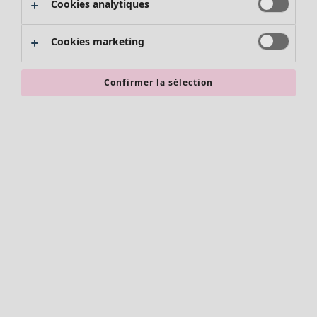
Cookies analytiques
Promos SOLDES
Les promos de Gudrun Sjödén
Cookies marketing
Nouvel arrivage
Bonnes affaires en soldes - jusqu'à -70
Confirmer la sélection