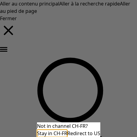
Aller au contenu principal
Aller à la recherche rapide
Aller
au pied de page
Fermer
Nouveautés : la collection d'automne haute en couleur de Gudrun »
Not in channel CH-FR?
Stay in CH-FR
Redirect to US