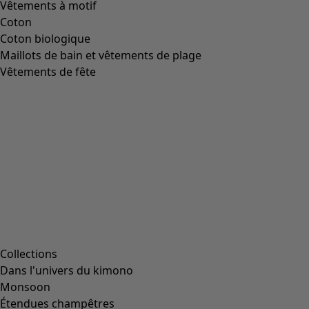
Taille
L
(
2047
)
L/XL
(
56
)
M
(
1991
)
Taille unique
(
234
)
S
(
1991
)
S/M
(
112
)
XL
(
2047
)
XS
(
636
)
XXL
(
1145
)
00000
(
38
)
00006
(
111
)
00007
(
8
)
00008
(
111
)
00010
(
111
)
00011
(
8
)
00012
(
111
)