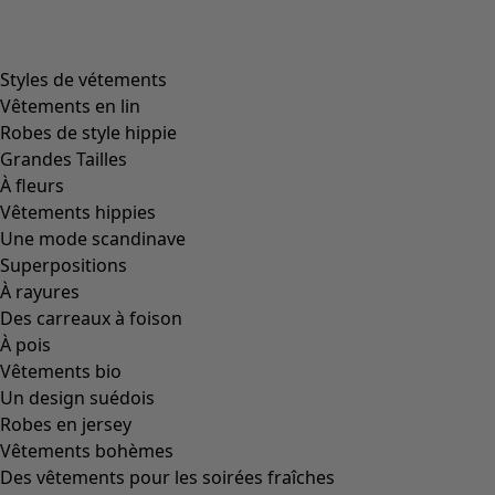
Filtrer
Coloris
Coloris
Écru
Naturel
Jaune
Rouge
Rose
Bleu
Lilas
Vert
Marron
Gris
Noir
Taille