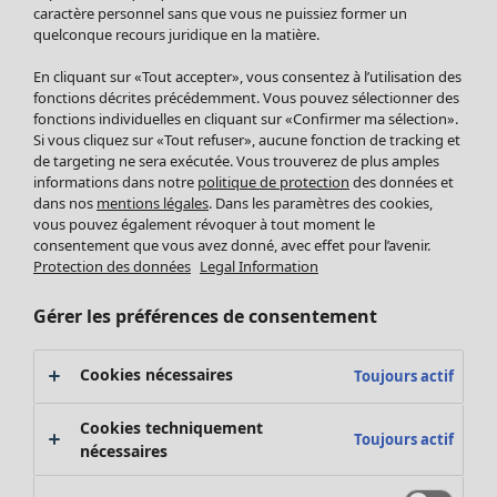
Pantalon
caractère personnel sans que vous ne puissiez former un
quelconque recours juridique en la matière.
Jupes
Manteaux & vestes
Vêtements
Maison
Ouvrir le menu Maison
En cliquant sur «Tout accepter», vous consentez à l’utilisation des
Leggings et collants
Nouveautés
fonctions décrites précédemment. Vous pouvez sélectionner des
Accessoires
fonctions individuelles en cliquant sur «Confirmer ma sélection».
Tous les vêtements
Si vous cliquez sur «Tout refuser», aucune fonction de tracking et
Chaussures
Robes
de targeting ne sera exécutée. Vous trouverez de plus amples
Vêtements de bain
Soldes Mobilier
Tuniques
informations dans notre
politique de protection
des données et
Basics
Bonnes affaires déco
dans nos
mentions légales
. Dans les paramètres des cookies,
Pulls
Décoration
vous pouvez également révoquer à tout moment le
Tops
consentement que vous avez donné, avec effet pour l’avenir.
Textiles
Pulls en tricot
Protection des données
Legal Information
Tapis
Gilets sans manches
Maison
Offres
Ouvrir le menu Offres
Éponge
Pantalons
Gérer les préférences de consentement
Nouveautés
Chemises et blouses
Voir toute la décoration
Gilets
Coussins
Cookies nécessaires
Toujours actif
Manteaux & vestes
Rideaux
Jupes
Tapis
Cookies techniquement
Toujours actif
Éponge
nécessaires
Céramique et verre