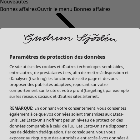
Nouveautés
Bonnes affaires
Ouvrir le menu Bonnes affaires
Paramètres de protection des données
Ce site utilise des cookies et d’autres technologies semblables,
entre autres, de prestataires tiers, afin de mettre à disposition et
d’analyser (tracking) les fonctions de cette page et de vous
proposer des publicités adaptées, reposant sur votre
Soldes Vêtements
Vêtements
Ouvrir le menu Vêtements
comportement sur le site et votre profil (targeting), par exemple
sur les réseaux sociaux et d’autres sites Internet.
Tous les vêtements
Robes
REMARQUE:
En donnant votre consentement, vous consentez
Tuniques
également à ce que vos données soient transmises aux États-
Blouses
Unis. Les États-Unis n’offrent pas un niveau de protection des
données comparable à celui de l’UE. Les États-Unis ne disposent
Tops
pas de décision d’adéquation. Par conséquent, vous vous
Gilets
exposez au risque que des autorités aient accès à vos données à