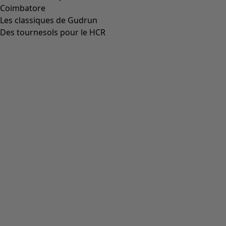
00014
(
55
)
36
(
135
)
37
(
135
)
38
(
135
)
39
(
135
)
40
(
135
)
41
(
135
)
42
(
135
)
Matière
Matière
COTON
(
1825
)
ÉLASTHANNE
(
382
)
LIN
(
347
)
POLYAMIDE
(
319
)
LAINE
(
284
)
MODAL
(
162
)
LYOCELL
(
132
)