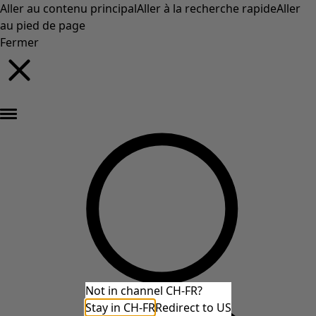
Aller au contenu principal
Aller à la recherche rapide
Aller
au pied de page
Fermer
Nouveautés : la collection d'automne haute en couleur de Gudrun »
Not in channel CH-FR?
Stay in CH-FR
Redirect to US