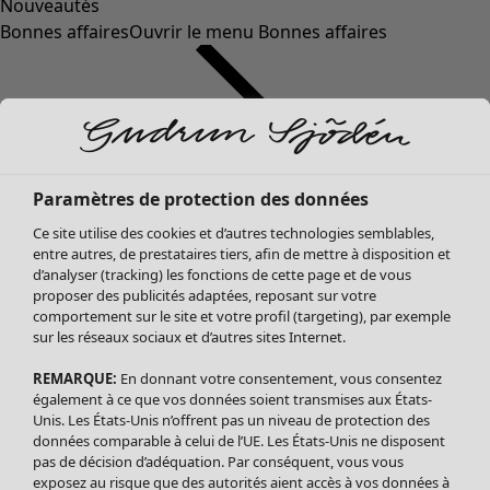
Nouveautés
Bonnes affaires
Ouvrir le menu Bonnes affaires
Paramètres de protection des données
Ce site utilise des cookies et d’autres technologies semblables,
entre autres, de prestataires tiers, afin de mettre à disposition et
d’analyser (tracking) les fonctions de cette page et de vous
proposer des publicités adaptées, reposant sur votre
Soldes Vêtements
Vêtements
Ouvrir le menu Vêtements
comportement sur le site et votre profil (targeting), par exemple
sur les réseaux sociaux et d’autres sites Internet.
Tous les vêtements
Robes
REMARQUE:
En donnant votre consentement, vous consentez
Tuniques
également à ce que vos données soient transmises aux États-
Blouses
Unis. Les États-Unis n’offrent pas un niveau de protection des
données comparable à celui de l’UE. Les États-Unis ne disposent
Tops
pas de décision d’adéquation. Par conséquent, vous vous
Gilets
exposez au risque que des autorités aient accès à vos données à