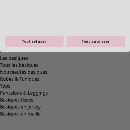
polyamide
(
319
)
laine
(
284
)
modal
(
162
)
lyocell
(
132
)
alpaga
(
111
)
cuir
(
84
)
Tout refuser
Tout autoriser
polyester
(
72
)
viscose
(
69
)
soie
(
36
)
chanvre
(
7
)
céramique
(
6
)
bois
(
5
)
os
(
4
)
bambou
(
3
)
ramie
(
3
)
jute
(
2
)
papier
(
1
)
Coupes