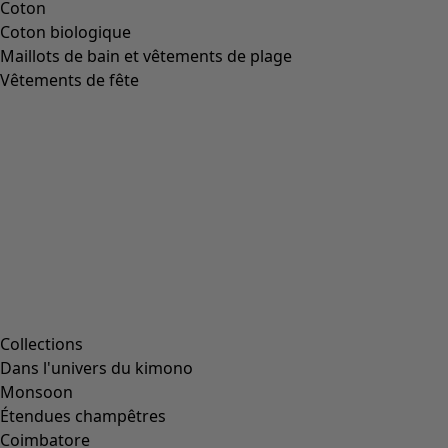
Taille
Taille
L
(
2047
)
L/XL
(
56
)
M
(
1991
)
Taille unique
(
234
)
S
(
1991
)
S/M
(
112
)
XL
(
2047
)
XS
(
636
)
XXL
(
1145
)
00000
(
43
)
00006
(
111
)
00007
(
8
)
00008
(
111
)
00010
(
111
)
00011
(
8
)