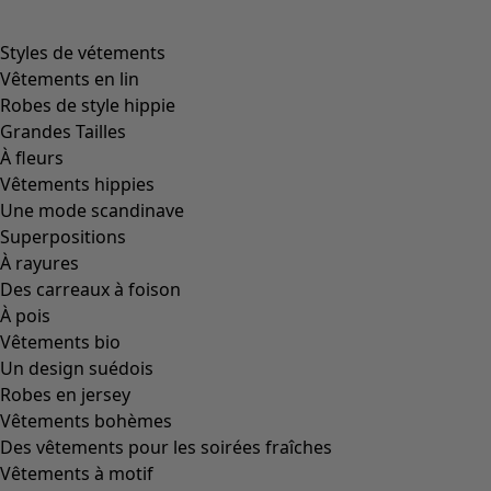
Filtrer
Coloris
Coloris
Écru
Naturel
Jaune
Rouge
Rose
Bleu
Lilas
Vert
Marron
Gris
Noir