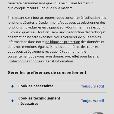
Pantalon
caractère personnel sans que vous ne puissiez former un
quelconque recours juridique en la matière.
Jupes
Manteaux & vestes
Vêtements
Maison
Ouvrir le menu Maison
En cliquant sur «Tout accepter», vous consentez à l’utilisation des
Leggings et collants
Nouveautés
fonctions décrites précédemment. Vous pouvez sélectionner des
Accessoires
fonctions individuelles en cliquant sur «Confirmer ma sélection».
Tous les vêtements
Si vous cliquez sur «Tout refuser», aucune fonction de tracking et
Chaussures
Robes
de targeting ne sera exécutée. Vous trouverez de plus amples
Vêtements de bain
Soldes Mobilier
Tuniques
informations dans notre
politique de protection
des données et
Basics
Bonnes affaires déco
dans nos
mentions légales
. Dans les paramètres des cookies,
Pulls
Décoration
vous pouvez également révoquer à tout moment le
Tops
consentement que vous avez donné, avec effet pour l’avenir.
Textiles
Pulls en tricot
Protection des données
Legal Information
Tapis
Gilets sans manches
Maison
Offres
Ouvrir le menu Offres
Éponge
Pantalons
Gérer les préférences de consentement
Nouveautés
Chemises et blouses
Voir toute la décoration
Gilets
Coussins
Cookies nécessaires
Toujours actif
Manteaux & vestes
Rideaux
Jupes
Tapis
Cookies techniquement
Toujours actif
Cartes cadeaux
Éponge
nécessaires
Céramique et verre