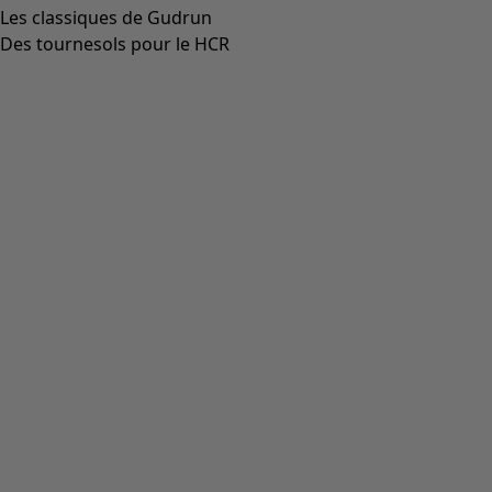
00012
(
111
)
00014
(
55
)
36
(
135
)
37
(
135
)
38
(
135
)
39
(
135
)
40
(
135
)
41
(
135
)
42
(
135
)
Matière
Matière
COTON
(
1825
)
ÉLASTHANNE
(
382
)
LIN
(
347
)
POLYAMIDE
(
319
)
LAINE
(
284
)
MODAL
(
162
)