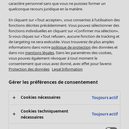
Pantalon
caractère personnel sans que vous ne puissiez former un
quelconque recours juridique en la matière.
Jupes
Manteaux & vestes
Vêtements
Maison
Ouvrir le menu Maison
En cliquant sur «Tout accepter», vous consentez à l’utilisation des
Leggings et collants
Nouveautés
fonctions décrites précédemment. Vous pouvez sélectionner des
Accessoires
fonctions individuelles en cliquant sur «Confirmer ma sélection».
Tous les vêtements
Si vous cliquez sur «Tout refuser», aucune fonction de tracking et
Chaussures
Robes
de targeting ne sera exécutée. Vous trouverez de plus amples
Vêtements de bain
Soldes Mobilier
Tuniques
informations dans notre
politique de protection
des données et
Basics
Bonnes affaires déco
dans nos
mentions légales
. Dans les paramètres des cookies,
Pulls
Décoration
vous pouvez également révoquer à tout moment le
Tops
consentement que vous avez donné, avec effet pour l’avenir.
Textiles
Pulls en tricot
Protection des données
Legal Information
Tapis
Gilets sans manches
Maison
Offres
Ouvrir le menu Offres
Éponge
Pantalons
Gérer les préférences de consentement
Nouveautés
Chemises et blouses
Voir toute la décoration
Gilets
Coussins
Cookies nécessaires
Toujours actif
Manteaux & vestes
Rideaux
Jupes
Tapis
Cookies techniquement
Toujours actif
Cartes cadeaux
Éponge
nécessaires
Céramique et verre