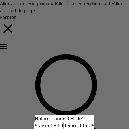
Aller au contenu principal
Aller à la recherche rapide
Aller
au pied de page
Fermer
Nouveautés : la collection d'automne haute en couleur de Gudrun »
Not in channel CH-FR?
Stay in CH-FR
Redirect to US