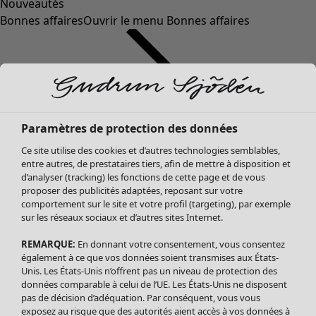
Nouveautés
Bonnes affaires
Ouvrir le menu Bonnes affaires
Paramètres de protection des données
Ce site utilise des cookies et d’autres technologies semblables,
entre autres, de prestataires tiers, afin de mettre à disposition et
d’analyser (tracking) les fonctions de cette page et de vous
proposer des publicités adaptées, reposant sur votre
Soldes Vêtements
Vêtements
Ouvrir le menu Vêtements
comportement sur le site et votre profil (targeting), par exemple
sur les réseaux sociaux et d’autres sites Internet.
Tous les vêtements
Robes
REMARQUE:
En donnant votre consentement, vous consentez
Tuniques
également à ce que vos données soient transmises aux États-
Blouses
Unis. Les États-Unis n’offrent pas un niveau de protection des
données comparable à celui de l’UE. Les États-Unis ne disposent
Tops
pas de décision d’adéquation. Par conséquent, vous vous
Gilets
exposez au risque que des autorités aient accès à vos données à