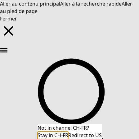
Aller au contenu principal
Aller à la recherche rapide
Aller
au pied de page
Fermer
Nouveautés : la collection d'automne haute en couleur de Gudrun »
Not in channel CH-FR?
Stay in CH-FR
Redirect to US