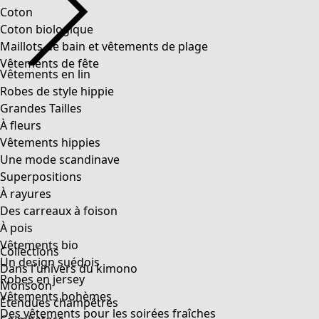
Coton
Coton biologique
Maillots de bain et vêtements de plage
Vêtements de fête
Vêtements en lin
Robes de style hippie
Grandes Tailles
À fleurs
Vêtements hippies
Une mode scandinave
Superpositions
À rayures
Des carreaux à foison
À pois
Vêtements bio
Collections
Un design suédois
Dans l'univers du kimono
Robes en jersey
Monsoon
Vêtements bohèmes
Étendues champêtres
Des vêtements pour les soirées fraîches