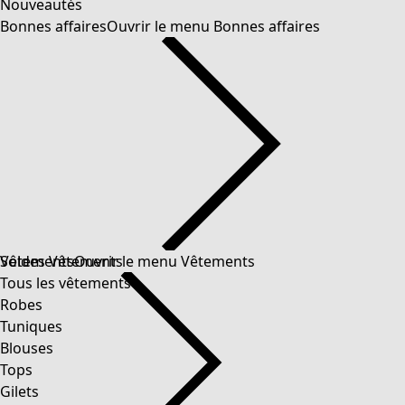
Nouveautés
Bonnes affaires
Ouvrir le menu Bonnes affaires
Soldes Vêtements
Vêtements
Ouvrir le menu Vêtements
Tous les vêtements
Robes
Tuniques
Blouses
Tops
Gilets