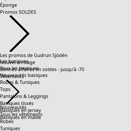
Éponge
Promos SOLDES
Les promos de Gudrun Sjödén
Les basiques
Nouvel arrivage
Tous les basiques
Bonnes affaires en soldes - jusqu'à -70
Nouveautés basiques
Vêtements
Robes & Tuniques
Tops
Pantalons & Leggings
Basiques tissés
Nouveautés
Basiques en jersey
Tous les vêtements
Basiques en maille
Robes
Tuniques