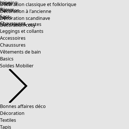
Legging
Gilets
Décoration classique et folklorique
Bijoux
Pantalon
Décoration à l'ancienne
Sacs
Jupes
Décoration scandinave
Chaussures
Manteaux & vestes
Décoration cosy
Leggings et collants
Accessoires
Chaussures
Vêtements de bain
Basics
Soldes Mobilier
Bonnes affaires déco
Décoration
Textiles
Tapis