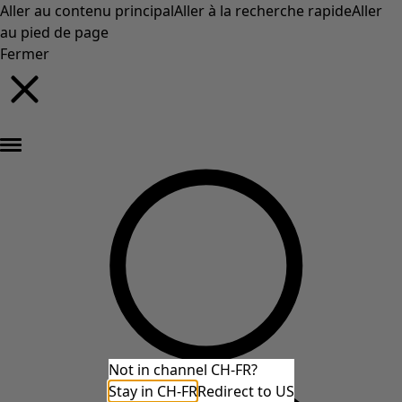
Aller au contenu principal
Aller à la recherche rapide
Aller
au pied de page
Fermer
Nouveautés : la collection d'automne haute en couleur de Gudrun »
Not in channel CH-FR?
Stay in CH-FR
Redirect to US