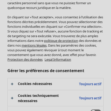
Pantalon
caractère personnel sans que vous ne puissiez former un
quelconque recours juridique en la matière.
Jupes
Manteaux & vestes
Vêtements
Maison
Ouvrir le menu Maison
En cliquant sur «Tout accepter», vous consentez à l’utilisation des
Leggings et collants
Nouveautés
fonctions décrites précédemment. Vous pouvez sélectionner des
Accessoires
fonctions individuelles en cliquant sur «Confirmer ma sélection».
Tous les vêtements
Si vous cliquez sur «Tout refuser», aucune fonction de tracking et
Chaussures
Robes
de targeting ne sera exécutée. Vous trouverez de plus amples
Vêtements de bain
Soldes Mobilier
Tuniques
informations dans notre
politique de protection
des données et
Basics
Bonnes affaires déco
dans nos
mentions légales
. Dans les paramètres des cookies,
Pulls
Décoration
vous pouvez également révoquer à tout moment le
Tops
consentement que vous avez donné, avec effet pour l’avenir.
Textiles
Pulls en tricot
Protection des données
Legal Information
Tapis
Gilets sans manches
Maison
Offres
Ouvrir le menu Offres
Éponge
Pantalons
Gérer les préférences de consentement
Nouveautés
Chemises et blouses
Voir toute la décoration
Gilets
Coussins
Cookies nécessaires
Toujours actif
Manteaux & vestes
Rideaux
Jupes
Tapis
Cookies techniquement
Toujours actif
Éponge
nécessaires
Céramique et verre