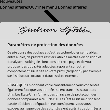
Nouveautés
Bonnes affaires
Ouvrir le menu Bonnes affaires
Paramètres de protection des données
Ce site utilise des cookies et d’autres technologies semblables,
entre autres, de prestataires tiers, afin de mettre à disposition et
d’analyser (tracking) les fonctions de cette page et de vous
proposer des publicités adaptées, reposant sur votre
Soldes Vêtements
Vêtements
Ouvrir le menu Vêtements
comportement sur le site et votre profil (targeting), par exemple
sur les réseaux sociaux et d’autres sites Internet.
Tous les vêtements
Robes
REMARQUE:
En donnant votre consentement, vous consentez
Tuniques
également à ce que vos données soient transmises aux États-
Blouses
Unis. Les États-Unis n’offrent pas un niveau de protection des
données comparable à celui de l’UE. Les États-Unis ne disposent
Tops
pas de décision d’adéquation. Par conséquent, vous vous
Gilets
exposez au risque que des autorités aient accès à vos données à