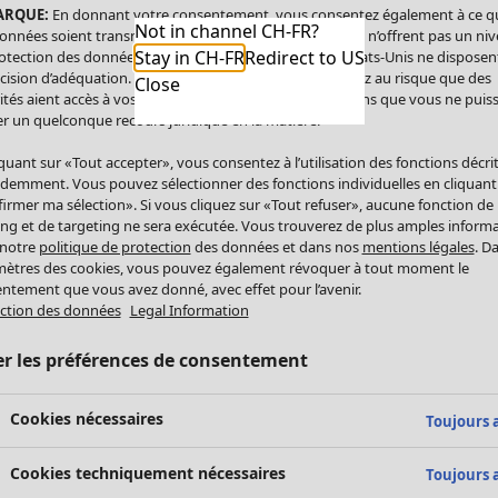
ARQUE:
En donnant votre consentement, vous consentez également à ce q
Not in channel CH-FR?
onnées soient transmises aux États-Unis. Les États-Unis n’offrent pas un ni
Stay in CH-FR
Redirect to US
otection des données comparable à celui de l’UE. Les États-Unis ne disposen
cision d’adéquation. Par conséquent, vous vous exposez au risque que des
Close
ités aient accès à vos données à caractère personnel sans que vous ne puiss
r un quelconque recours juridique en la matière.
iquant sur «Tout accepter», vous consentez à l’utilisation des fonctions décri
demment. Vous pouvez sélectionner des fonctions individuelles en cliquant
irmer ma sélection». Si vous cliquez sur «Tout refuser», aucune fonction de
ing et de targeting ne sera exécutée. Vous trouverez de plus amples inform
 notre
politique de protection
des données et dans nos
mentions légales
. D
ètres des cookies, vous pouvez également révoquer à tout moment le
ntement que vous avez donné, avec effet pour l’avenir.
ction des données
Legal Information
er les préférences de consentement
Cookies nécessaires
Toujours a
Cookies techniquement nécessaires
Toujours a