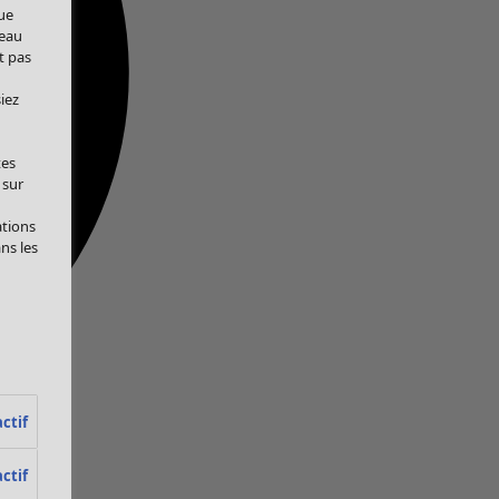
ue
veau
t pas
iez
tes
 sur
ations
ans les
ctif
ctif