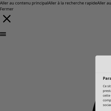
Aller au contenu principal
Aller à la recherche rapide
Aller a
Fermer
Par
Ce si
prest
cette
compo
sociau