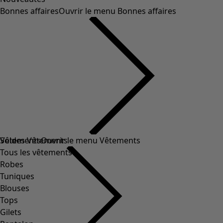
Bonnes affaires
Ouvrir le menu Bonnes affaires
Soldes Vêtements
Vêtements
Ouvrir le menu Vêtements
Tous les vêtements
Robes
Tuniques
Blouses
Tops
Gilets