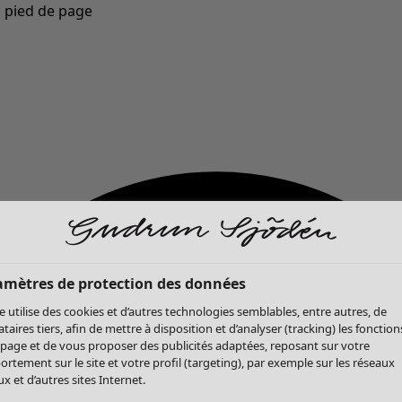
u pied de page
Nouveautés : la collection d'automne haute en couleur de Gudrun »
amètres de protection des données
te utilise des cookies et d’autres technologies semblables, entre autres, de
ataires tiers, afin de mettre à disposition et d’analyser (tracking) les fonction
 page et de vous proposer des publicités adaptées, reposant sur votre
rtement sur le site et votre profil (targeting), par exemple sur les réseaux
x et d’autres sites Internet.