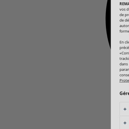
REM
vos d
de pr
de dé
autor
forme
En cl
précé
«Conf
track
dans
param
conse
Prote
Gér