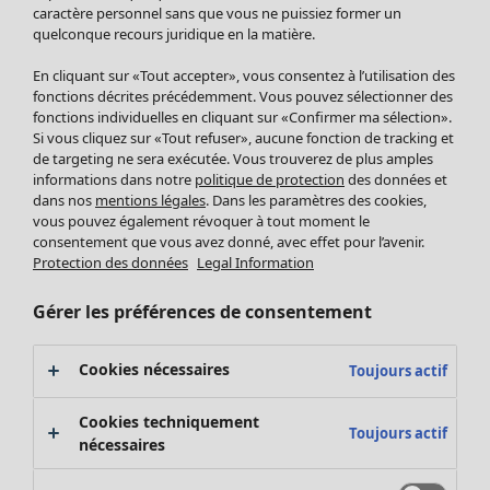
Pantalon
caractère personnel sans que vous ne puissiez former un
quelconque recours juridique en la matière.
Jupes
Manteaux & vestes
En cliquant sur «Tout accepter», vous consentez à l’utilisation des
Leggings et collants
fonctions décrites précédemment. Vous pouvez sélectionner des
Accessoires
fonctions individuelles en cliquant sur «Confirmer ma sélection».
Si vous cliquez sur «Tout refuser», aucune fonction de tracking et
Chaussures
de targeting ne sera exécutée. Vous trouverez de plus amples
Vêtements de bain
Soldes Mobilier
informations dans notre
politique de protection
des données et
Basics
Bonnes affaires déco
dans nos
mentions légales
. Dans les paramètres des cookies,
Décoration
vous pouvez également révoquer à tout moment le
consentement que vous avez donné, avec effet pour l’avenir.
Textiles
Protection des données
Legal Information
Tapis
Éponge
Gérer les préférences de consentement
Cookies nécessaires
Toujours actif
Cookies techniquement
Toujours actif
nécessaires