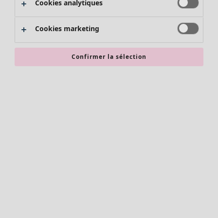
Cookies analytiques
Promos SOLDES
Les promos de Gudrun Sjödén
Cookies marketing
Nouvel arrivage
Bonnes affaires en soldes - jusqu'à -70
Confirmer la sélection