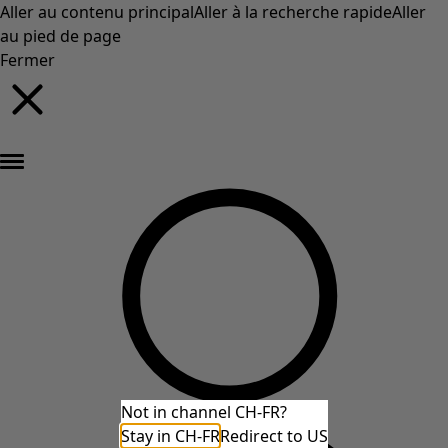
Aller au contenu principal
Aller à la recherche rapide
Aller
au pied de page
Fermer
Nouveautés : la collection d'automne haute en couleur de Gudrun »
Not in channel CH-FR?
Stay in CH-FR
Redirect to US