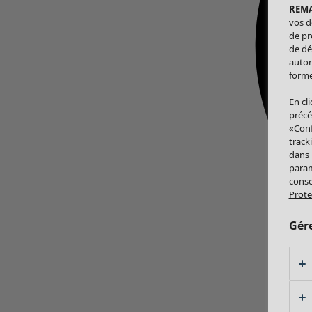
REM
vos d
de pr
de dé
autor
forme
En cl
précé
«Conf
track
dans
param
conse
Prote
Gér