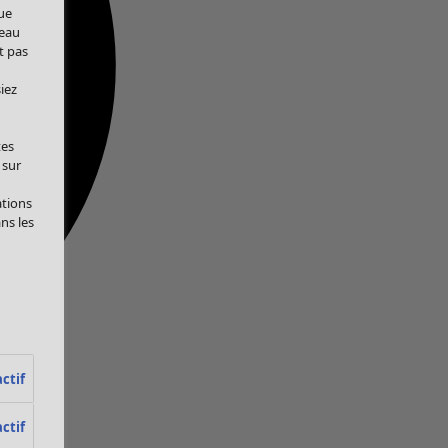
ue
veau
t pas
iez
tes
 sur
ations
ans les
ctif
ctif