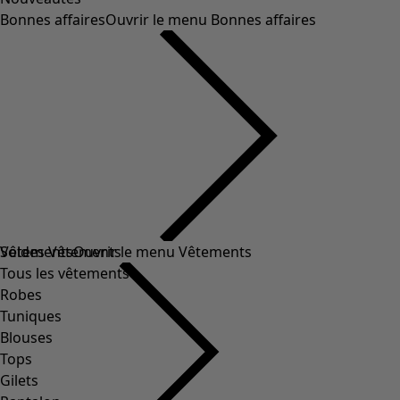
Bonnes affaires
Ouvrir le menu Bonnes affaires
Soldes Vêtements
Vêtements
Ouvrir le menu Vêtements
Tous les vêtements
Robes
Tuniques
Blouses
Tops
Gilets