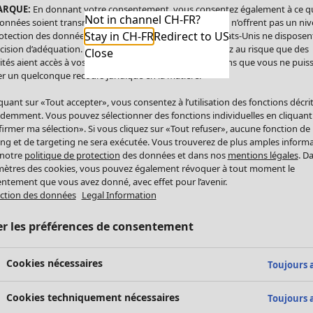
ARQUE:
En donnant votre consentement, vous consentez également à ce q
Not in channel CH-FR?
onnées soient transmises aux États-Unis. Les États-Unis n’offrent pas un ni
Stay in CH-FR
Redirect to US
otection des données comparable à celui de l’UE. Les États-Unis ne disposen
cision d’adéquation. Par conséquent, vous vous exposez au risque que des
Close
ités aient accès à vos données à caractère personnel sans que vous ne puiss
r un quelconque recours juridique en la matière.
iquant sur «Tout accepter», vous consentez à l’utilisation des fonctions décri
demment. Vous pouvez sélectionner des fonctions individuelles en cliquant
irmer ma sélection». Si vous cliquez sur «Tout refuser», aucune fonction de
ing et de targeting ne sera exécutée. Vous trouverez de plus amples inform
 notre
politique de protection
des données et dans nos
mentions légales
. D
ètres des cookies, vous pouvez également révoquer à tout moment le
ntement que vous avez donné, avec effet pour l’avenir.
ction des données
Legal Information
er les préférences de consentement
Cookies nécessaires
Toujours a
Cookies techniquement nécessaires
Toujours a