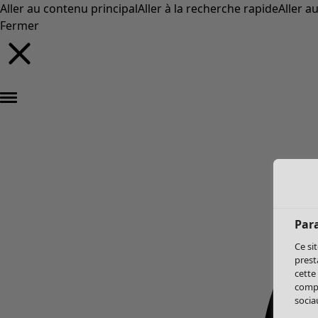
Aller au contenu principal
Aller à la recherche rapide
Aller a
Fermer
Par
Ce si
prest
cette
compo
sociau