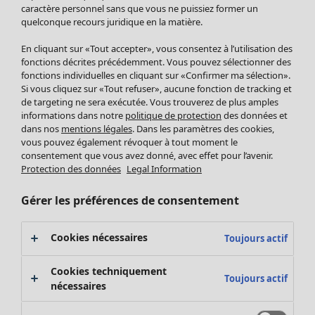
Pantalon
caractère personnel sans que vous ne puissiez former un
quelconque recours juridique en la matière.
Jupes
Manteaux & vestes
Vêtements
Maison
Ouvrir le menu Maison
En cliquant sur «Tout accepter», vous consentez à l’utilisation des
Leggings et collants
Nouveautés
fonctions décrites précédemment. Vous pouvez sélectionner des
Accessoires
fonctions individuelles en cliquant sur «Confirmer ma sélection».
Tous les vêtements
Si vous cliquez sur «Tout refuser», aucune fonction de tracking et
Chaussures
Robes
de targeting ne sera exécutée. Vous trouverez de plus amples
Vêtements de bain
Soldes Mobilier
Tuniques
informations dans notre
politique de protection
des données et
Basics
Bonnes affaires déco
dans nos
mentions légales
. Dans les paramètres des cookies,
Pulls
Décoration
vous pouvez également révoquer à tout moment le
Tops
consentement que vous avez donné, avec effet pour l’avenir.
Textiles
Pulls en tricot
Protection des données
Legal Information
Tapis
Gilets sans manches
Maison
Offres
Ouvrir le menu Offres
Éponge
Pantalons
Gérer les préférences de consentement
Nouveautés
Chemises et blouses
Voir toute la décoration
Gilets
Coussins
Cookies nécessaires
Toujours actif
Manteaux & vestes
Rideaux
Jupes
Tapis
Cookies techniquement
Toujours actif
Éponge
nécessaires
Céramique et verre