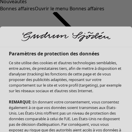
Nouveautés
Bonnes affaires
Ouvrir le menu Bonnes affaires
Paramètres de protection des données
Ce site utilise des cookies et d’autres technologies semblables,
entre autres, de prestataires tiers, afin de mettre à disposition et
d’analyser (tracking) les fonctions de cette page et de vous
proposer des publicités adaptées, reposant sur votre
Soldes Vêtements
Vêtements
Ouvrir le menu Vêtements
comportement sur le site et votre profil (targeting), par exemple
sur les réseaux sociaux et d’autres sites Internet.
Tous les vêtements
Robes
REMARQUE:
En donnant votre consentement, vous consentez
Tuniques
également à ce que vos données soient transmises aux États-
Blouses
Unis. Les États-Unis n’offrent pas un niveau de protection des
données comparable à celui de l’UE. Les États-Unis ne disposent
Tops
pas de décision d’adéquation. Par conséquent, vous vous
Gilets
exposez au risque que des autorités aient accès à vos données à