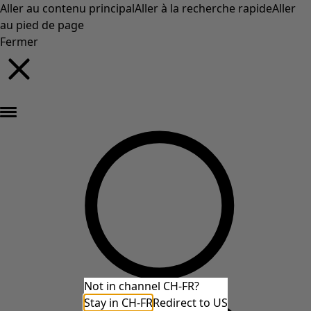
Aller au contenu principal
Aller à la recherche rapide
Aller
au pied de page
Fermer
Nouveautés : la collection d'automne haute en couleur de Gudrun »
Not in channel CH-FR?
Stay in CH-FR
Redirect to US