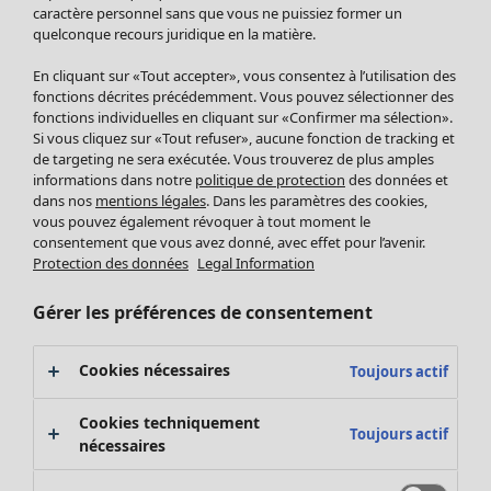
Pantalon
caractère personnel sans que vous ne puissiez former un
quelconque recours juridique en la matière.
Jupes
Manteaux & vestes
En cliquant sur «Tout accepter», vous consentez à l’utilisation des
Leggings et collants
fonctions décrites précédemment. Vous pouvez sélectionner des
Accessoires
fonctions individuelles en cliquant sur «Confirmer ma sélection».
Si vous cliquez sur «Tout refuser», aucune fonction de tracking et
Chaussures
de targeting ne sera exécutée. Vous trouverez de plus amples
Vêtements de bain
Soldes Mobilier
informations dans notre
politique de protection
des données et
Basics
Bonnes affaires déco
dans nos
mentions légales
. Dans les paramètres des cookies,
Décoration
vous pouvez également révoquer à tout moment le
consentement que vous avez donné, avec effet pour l’avenir.
Textiles
Protection des données
Legal Information
Tapis
Éponge
Gérer les préférences de consentement
Cookies nécessaires
Toujours actif
Cookies techniquement
Toujours actif
nécessaires