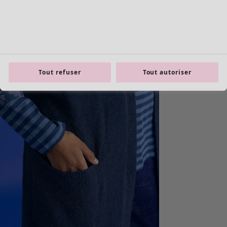
Tout refuser
Tout autoriser
Les basiques
Tous les basiques
Nouveautés basiques
Robes & Tuniques
Tops
Pantalons & Leggings
Basiques tissés
Basiques en jersey
Basiques en maille