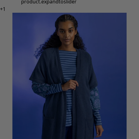
Styles de vétements
Vêtements en lin
Robes de style hippie
Grandes Tailles
À fleurs
Vêtements hippies
Une mode scandinave
Superpositions
À rayures
Des carreaux à foison
À pois
Vêtements bio
Un design suédois
Robes en jersey
Vêtements bohèmes
Des vêtements pour les soirées fraîches