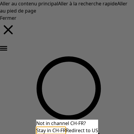
Aller au contenu principal
Aller à la recherche rapide
Aller
au pied de page
Fermer
Nouveautés : la collection d'automne haute en couleur de Gudrun »
Not in channel CH-FR?
Stay in CH-FR
Redirect to US