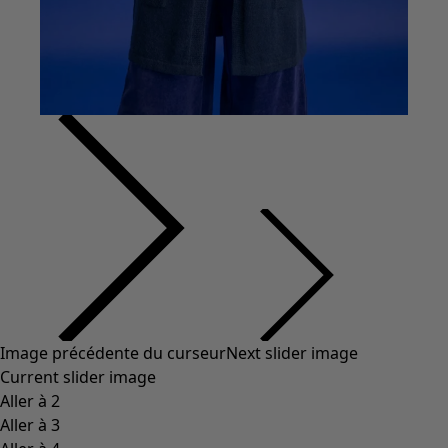
Vêtements à motif
Coton
Coton biologique
Maillots de bain et vêtements de plage
Vêtements de fête
Collections
Dans l'univers du kimono
Monsoon
Étendues champêtres