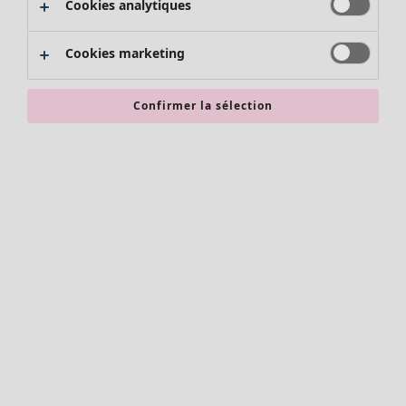
Cookies analytiques
Promos SOLDES
Les promos de Gudrun Sjödén
Cookies marketing
Nouvel arrivage
Bonnes affaires en soldes - jusqu'à -70
Confirmer la sélection