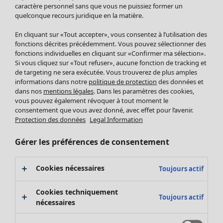
Pantalon
caractère personnel sans que vous ne puissiez former un
quelconque recours juridique en la matière.
Jupes
Manteaux & vestes
En cliquant sur «Tout accepter», vous consentez à l’utilisation des
Leggings et collants
fonctions décrites précédemment. Vous pouvez sélectionner des
Accessoires
fonctions individuelles en cliquant sur «Confirmer ma sélection».
Si vous cliquez sur «Tout refuser», aucune fonction de tracking et
Chaussures
de targeting ne sera exécutée. Vous trouverez de plus amples
Vêtements de bain
Soldes Mobilier
informations dans notre
politique de protection
des données et
Basics
Bonnes affaires déco
dans nos
mentions légales
. Dans les paramètres des cookies,
Décoration
vous pouvez également révoquer à tout moment le
consentement que vous avez donné, avec effet pour l’avenir.
Textiles
Protection des données
Legal Information
Tapis
Éponge
Gérer les préférences de consentement
Cookies nécessaires
Toujours actif
Cookies techniquement
Toujours actif
nécessaires