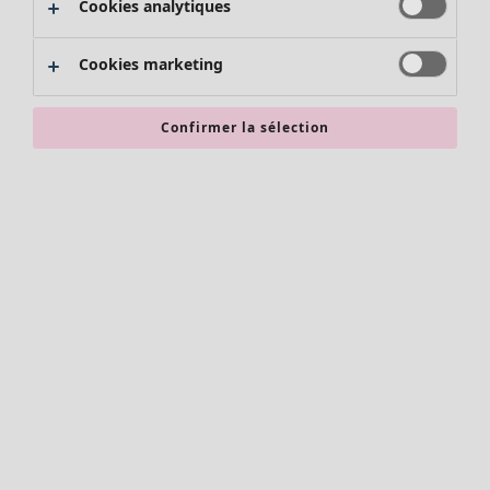
Cookies analytiques
Promos SOLDES
Les promos de Gudrun Sjödén
Cookies marketing
Nouvel arrivage
Bonnes affaires en soldes - jusqu'à -70
Confirmer la sélection