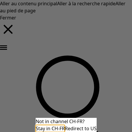
Aller au contenu principal
Aller à la recherche rapide
Aller
au pied de page
Fermer
Nouveautés : la collection d'automne haute en couleur de Gudrun »
Not in channel CH-FR?
Stay in CH-FR
Redirect to US