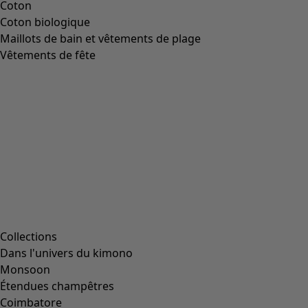
Gilet sans manches "Venezia" en coton biologique
Icône de liste de souhaits
Prix bonne affaire
:
CHF 16.00
Prix
:
CHF 59.00