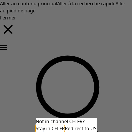
Aller au contenu principal
Aller à la recherche rapide
Aller
au pied de page
Fermer
Nouveautés : la collection d'automne haute en couleur de Gudrun »
Not in channel CH-FR?
Stay in CH-FR
Redirect to US