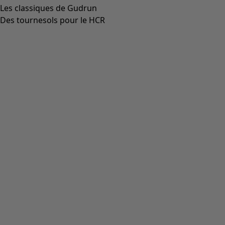
Coloris
noir
99