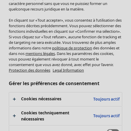
Pantalon
caractère personnel sans que vous ne puissiez former un
quelconque recours juridique en la matière.
Jupes
Manteaux & vestes
Vêtements
Maison
Ouvrir le menu Maison
En cliquant sur «Tout accepter», vous consentez à l’utilisation des
Leggings et collants
Nouveautés
fonctions décrites précédemment. Vous pouvez sélectionner des
Accessoires
fonctions individuelles en cliquant sur «Confirmer ma sélection».
Tous les vêtements
Si vous cliquez sur «Tout refuser», aucune fonction de tracking et
Chaussures
Robes
de targeting ne sera exécutée. Vous trouverez de plus amples
Vêtements de bain
Soldes Mobilier
Tuniques
informations dans notre
politique de protection
des données et
Basics
Bonnes affaires déco
dans nos
mentions légales
. Dans les paramètres des cookies,
Pulls
Décoration
vous pouvez également révoquer à tout moment le
Tops
consentement que vous avez donné, avec effet pour l’avenir.
Textiles
Pulls en tricot
Protection des données
Legal Information
Tapis
Gilets sans manches
Maison
Offres
Ouvrir le menu Offres
Éponge
Pantalons
Gérer les préférences de consentement
Nouveautés
Chemises et blouses
Voir toute la décoration
Gilets
Coussins
Cookies nécessaires
Toujours actif
Manteaux & vestes
Rideaux
Jupes
Tapis
Cookies techniquement
Toujours actif
Cartes cadeaux
Éponge
nécessaires
Céramique et verre