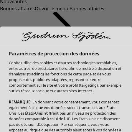
Nouveautés
Bonnes affaires
Ouvrir le menu Bonnes affaires
Paramètres de protection des données
Ce site utilise des cookies et d’autres technologies semblables,
entre autres, de prestataires tiers, afin de mettre à disposition et
d’analyser (tracking) les fonctions de cette page et de vous
proposer des publicités adaptées, reposant sur votre
Soldes Vêtements
Vêtements
Ouvrir le menu Vêtements
comportement sur le site et votre profil (targeting), par exemple
sur les réseaux sociaux et d’autres sites Internet.
Tous les vêtements
Robes
REMARQUE:
En donnant votre consentement, vous consentez
Tuniques
également à ce que vos données soient transmises aux États-
Blouses
Unis. Les États-Unis n’offrent pas un niveau de protection des
données comparable à celui de l’UE. Les États-Unis ne disposent
Tops
pas de décision d’adéquation. Par conséquent, vous vous
Gilets
exposez au risque que des autorités aient accès à vos données à