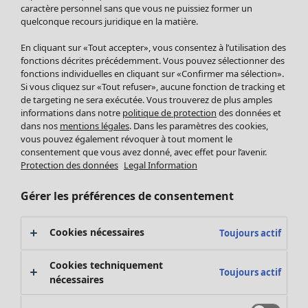
Pantalon
caractère personnel sans que vous ne puissiez former un
quelconque recours juridique en la matière.
Jupes
Manteaux & vestes
En cliquant sur «Tout accepter», vous consentez à l’utilisation des
Leggings et collants
fonctions décrites précédemment. Vous pouvez sélectionner des
Accessoires
fonctions individuelles en cliquant sur «Confirmer ma sélection».
Si vous cliquez sur «Tout refuser», aucune fonction de tracking et
Chaussures
de targeting ne sera exécutée. Vous trouverez de plus amples
Vêtements de bain
Soldes Mobilier
informations dans notre
politique de protection
des données et
Basics
Bonnes affaires déco
dans nos
mentions légales
. Dans les paramètres des cookies,
Décoration
vous pouvez également révoquer à tout moment le
consentement que vous avez donné, avec effet pour l’avenir.
Textiles
Protection des données
Legal Information
Tapis
Éponge
Gérer les préférences de consentement
Cookies nécessaires
Toujours actif
Cookies techniquement
Toujours actif
nécessaires