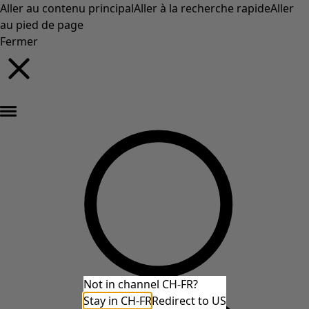
Aller au contenu principal
Aller à la recherche rapide
Aller
au pied de page
Fermer
Nouveautés : la collection d'automne haute en couleur de Gudrun »
Not in channel CH-FR?
Stay in CH-FR
Redirect to US