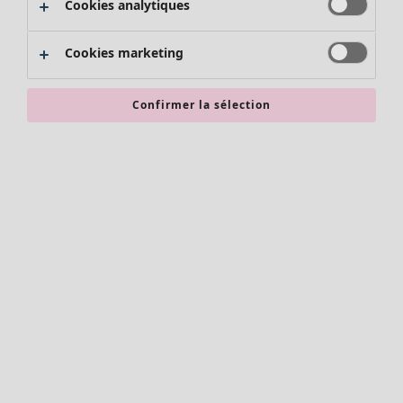
Cookies analytiques
Promos SOLDES
Les promos de Gudrun Sjödén
Cookies marketing
Nouvel arrivage
Bonnes affaires en soldes - jusqu'à -70
Confirmer la sélection