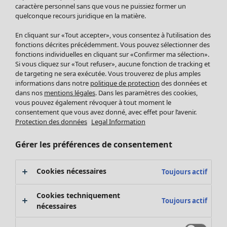
Pantalon
caractère personnel sans que vous ne puissiez former un
quelconque recours juridique en la matière.
Jupes
Manteaux & vestes
Vêtements
Maison
Ouvrir le menu Maison
En cliquant sur «Tout accepter», vous consentez à l’utilisation des
Leggings et collants
Nouveautés
fonctions décrites précédemment. Vous pouvez sélectionner des
Accessoires
fonctions individuelles en cliquant sur «Confirmer ma sélection».
Tous les vêtements
Si vous cliquez sur «Tout refuser», aucune fonction de tracking et
Chaussures
Robes
de targeting ne sera exécutée. Vous trouverez de plus amples
Vêtements de bain
Soldes Mobilier
Tuniques
informations dans notre
politique de protection
des données et
Basics
Bonnes affaires déco
dans nos
mentions légales
. Dans les paramètres des cookies,
Pulls
Décoration
vous pouvez également révoquer à tout moment le
Tops
consentement que vous avez donné, avec effet pour l’avenir.
Textiles
Pulls en tricot
Protection des données
Legal Information
Tapis
Gilets sans manches
Maison
Offres
Ouvrir le menu Offres
Éponge
Pantalons
Gérer les préférences de consentement
Nouveautés
Chemises et blouses
Voir toute la décoration
Gilets
Coussins
Cookies nécessaires
Toujours actif
Manteaux & vestes
Rideaux
Jupes
Tapis
Cookies techniquement
Toujours actif
Éponge
nécessaires
Céramique et verre