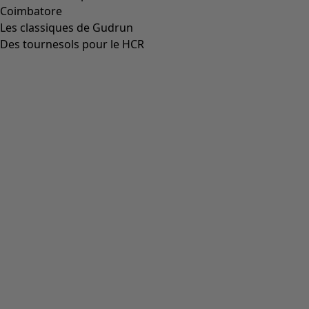
Haut de tankini "Sunshine" en polyamide recyclé/
élasthanne
Icône de liste de souhaits
Prix bonne affaire
:
CHF 21.00
Prix
:
CHF 74.00
Coloris
jade/motif
70
Taille
S
M