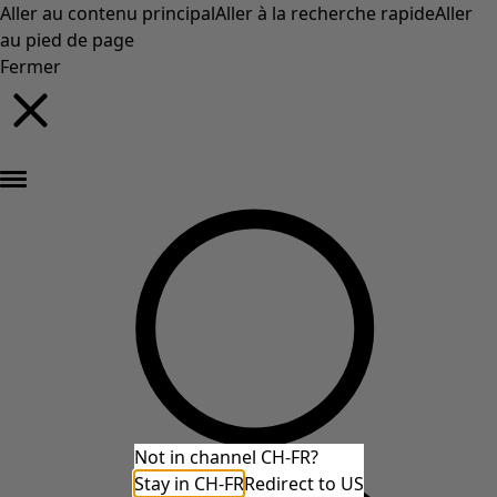
Aller au contenu principal
Aller à la recherche rapide
Aller
au pied de page
Fermer
Nouveautés : la collection d'automne haute en couleur de Gudrun »
Not in channel CH-FR?
Stay in CH-FR
Redirect to US