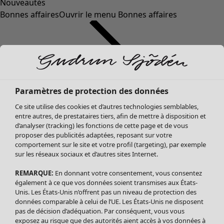
Nouveautés
Bonnes affaires
Ouvrir le menu Bonnes affaires
Paramètres de protection des données
Ce site utilise des cookies et d’autres technologies semblables,
entre autres, de prestataires tiers, afin de mettre à disposition et
d’analyser (tracking) les fonctions de cette page et de vous
proposer des publicités adaptées, reposant sur votre
Soldes Vêtements
Vêtements
Ouvrir le menu Vêtements
comportement sur le site et votre profil (targeting), par exemple
sur les réseaux sociaux et d’autres sites Internet.
Tous les vêtements
Robes
REMARQUE:
En donnant votre consentement, vous consentez
Tuniques
également à ce que vos données soient transmises aux États-
Blouses
Unis. Les États-Unis n’offrent pas un niveau de protection des
données comparable à celui de l’UE. Les États-Unis ne disposent
Tops
pas de décision d’adéquation. Par conséquent, vous vous
Gilets
exposez au risque que des autorités aient accès à vos données à