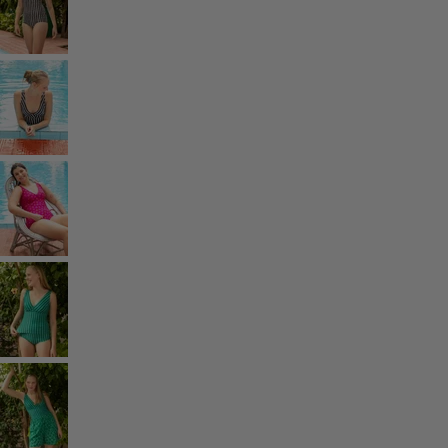
Vêtements à motif
Coton
Coton biologique
Maillots de bain et vêtements de plage
Vêtements de fête
Collections
Dans l'univers du kimono
Monsoon
Étendues champêtres