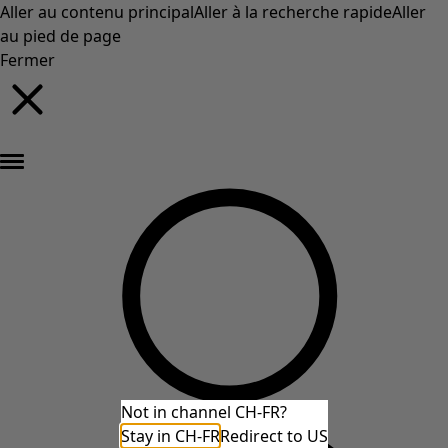
Aller au contenu principal
Aller à la recherche rapide
Aller
au pied de page
Fermer
Nouveautés : la collection d'automne haute en couleur de Gudrun »
Not in channel CH-FR?
Stay in CH-FR
Redirect to US