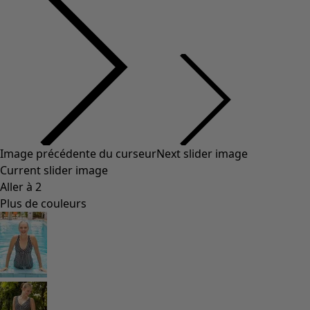
Styles de vétements
Vêtements en lin
Robes de style hippie
Grandes Tailles
À fleurs
Vêtements hippies
Une mode scandinave
Superpositions
À rayures
Des carreaux à foison
À pois
Vêtements bio
Un design suédois
Robes en jersey
Vêtements bohèmes
Des vêtements pour les soirées fraîches