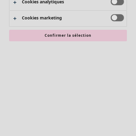
Cookies analytiques
Promos SOLDES
Les promos de Gudrun Sjödén
Cookies marketing
Nouvel arrivage
Bonnes affaires en soldes - jusqu'à -70
Confirmer la sélection