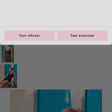
Tout refuser
Tout autoriser
Les basiques
Tous les basiques
Nouveautés basiques
Robes & Tuniques
Tops
Pantalons & Leggings
Basiques tissés
Basiques en jersey
Basiques en maille