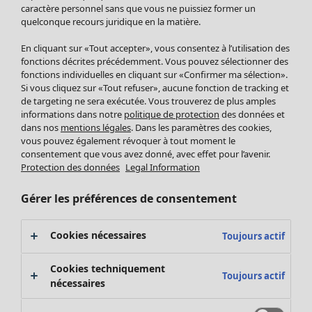
Pantalon
caractère personnel sans que vous ne puissiez former un
quelconque recours juridique en la matière.
Jupes
Manteaux & vestes
En cliquant sur «Tout accepter», vous consentez à l’utilisation des
Leggings et collants
fonctions décrites précédemment. Vous pouvez sélectionner des
Accessoires
fonctions individuelles en cliquant sur «Confirmer ma sélection».
Si vous cliquez sur «Tout refuser», aucune fonction de tracking et
Chaussures
de targeting ne sera exécutée. Vous trouverez de plus amples
Vêtements de bain
Soldes Mobilier
informations dans notre
politique de protection
des données et
Basics
Bonnes affaires déco
dans nos
mentions légales
. Dans les paramètres des cookies,
Décoration
vous pouvez également révoquer à tout moment le
consentement que vous avez donné, avec effet pour l’avenir.
Textiles
Protection des données
Legal Information
Tapis
Éponge
Gérer les préférences de consentement
Cookies nécessaires
Toujours actif
Cookies techniquement
Toujours actif
nécessaires