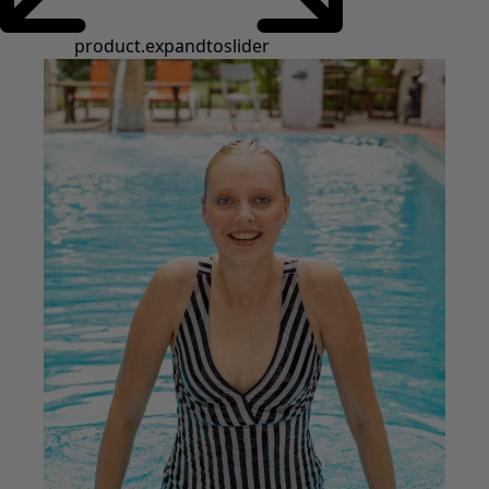
Styles de vétements
Vêtements en lin
Robes de style hippie
Grandes Tailles
À fleurs
Vêtements hippies
Une mode scandinave
Superpositions
À rayures
Des carreaux à foison
À pois
Vêtements bio
Un design suédois
Robes en jersey
Vêtements bohèmes
Des vêtements pour les soirées fraîches