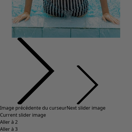
Vêtements à motif
Coton
Coton biologique
Maillots de bain et vêtements de plage
Vêtements de fête
Collections
Dans l'univers du kimono
Monsoon
Étendues champêtres