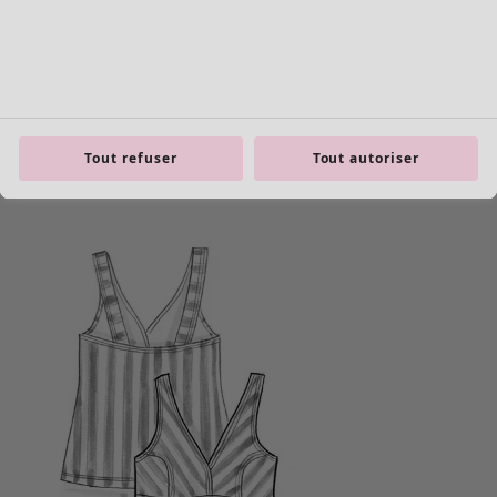
Tout refuser
Tout autoriser
Les basiques
Tous les basiques
Nouveautés basiques
Robes & Tuniques
Tops
Pantalons & Leggings
Basiques tissés
Basiques en jersey
Basiques en maille