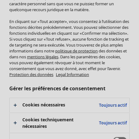
Pantalon
caractère personnel sans que vous ne puissiez former un
quelconque recours juridique en la matière.
Jupes
Manteaux & vestes
En cliquant sur «Tout accepter», vous consentez à l’utilisation des
Leggings et collants
fonctions décrites précédemment. Vous pouvez sélectionner des
Accessoires
fonctions individuelles en cliquant sur «Confirmer ma sélection».
Si vous cliquez sur «Tout refuser», aucune fonction de tracking et
Chaussures
de targeting ne sera exécutée. Vous trouverez de plus amples
Vêtements de bain
Soldes Mobilier
informations dans notre
politique de protection
des données et
Basics
Bonnes affaires déco
dans nos
mentions légales
. Dans les paramètres des cookies,
Décoration
vous pouvez également révoquer à tout moment le
consentement que vous avez donné, avec effet pour l’avenir.
Textiles
Protection des données
Legal Information
Tapis
Éponge
Gérer les préférences de consentement
Cookies nécessaires
Toujours actif
Cookies techniquement
Toujours actif
nécessaires