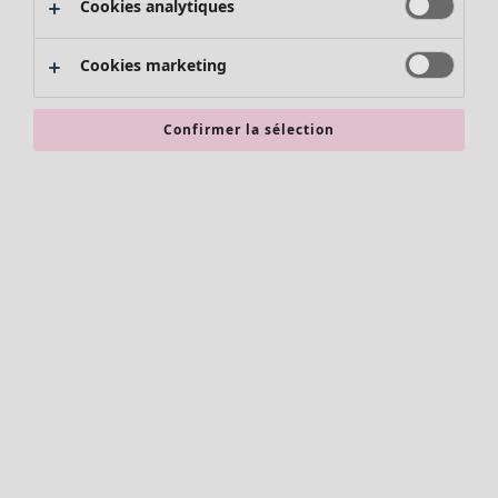
Cookies analytiques
Promos SOLDES
Les promos de Gudrun Sjödén
Cookies marketing
Nouvel arrivage
Bonnes affaires en soldes - jusqu'à -70
Confirmer la sélection