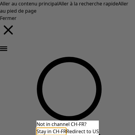
Aller au contenu principal
Aller à la recherche rapide
Aller
au pied de page
Fermer
Nouveautés : la collection d'automne haute en couleur de Gudrun »
Not in channel CH-FR?
Stay in CH-FR
Redirect to US