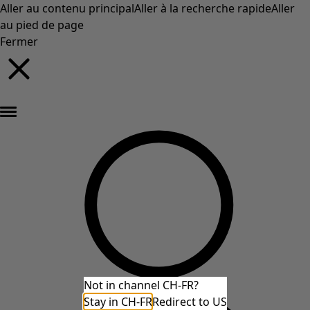
Aller au contenu principal
Aller à la recherche rapide
Aller
au pied de page
Fermer
Nouveautés : la collection d'automne haute en couleur de Gudrun »
Not in channel CH-FR?
Stay in CH-FR
Redirect to US