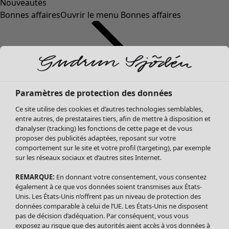
Nouveautés
Bonnes affaires
Ouvrir le menu Bonnes affaires
Paramètres de protection des données
Ce site utilise des cookies et d’autres technologies semblables,
entre autres, de prestataires tiers, afin de mettre à disposition et
d’analyser (tracking) les fonctions de cette page et de vous
proposer des publicités adaptées, reposant sur votre
Soldes Vêtements
Vêtements
Ouvrir le menu Vêtements
comportement sur le site et votre profil (targeting), par exemple
sur les réseaux sociaux et d’autres sites Internet.
Tous les vêtements
Robes
REMARQUE:
En donnant votre consentement, vous consentez
Tuniques
également à ce que vos données soient transmises aux États-
Blouses
Unis. Les États-Unis n’offrent pas un niveau de protection des
données comparable à celui de l’UE. Les États-Unis ne disposent
Tops
pas de décision d’adéquation. Par conséquent, vous vous
Gilets
exposez au risque que des autorités aient accès à vos données à