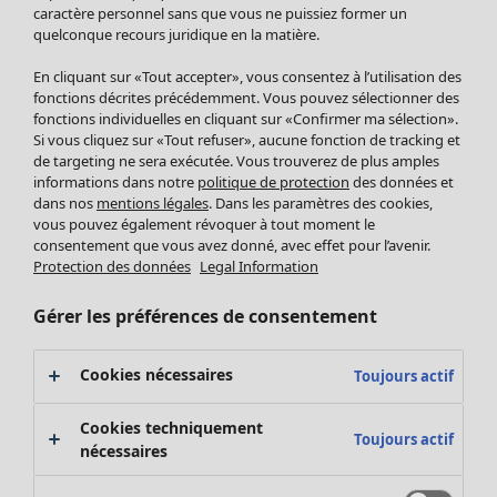
Pantalon
caractère personnel sans que vous ne puissiez former un
quelconque recours juridique en la matière.
Jupes
Manteaux & vestes
Vêtements
Maison
Ouvrir le menu Maison
En cliquant sur «Tout accepter», vous consentez à l’utilisation des
Leggings et collants
Nouveautés
fonctions décrites précédemment. Vous pouvez sélectionner des
Accessoires
fonctions individuelles en cliquant sur «Confirmer ma sélection».
Tous les vêtements
Si vous cliquez sur «Tout refuser», aucune fonction de tracking et
Chaussures
Robes
de targeting ne sera exécutée. Vous trouverez de plus amples
Vêtements de bain
Soldes Mobilier
Tuniques
informations dans notre
politique de protection
des données et
Basics
Bonnes affaires déco
dans nos
mentions légales
. Dans les paramètres des cookies,
Pulls
Décoration
vous pouvez également révoquer à tout moment le
Tops
consentement que vous avez donné, avec effet pour l’avenir.
Textiles
Pulls en tricot
Protection des données
Legal Information
Tapis
Gilets sans manches
Maison
Offres
Ouvrir le menu Offres
Éponge
Pantalons
Gérer les préférences de consentement
Nouveautés
Chemises et blouses
Voir toute la décoration
Gilets
Coussins
Cookies nécessaires
Toujours actif
Manteaux & vestes
Rideaux
Jupes
Tapis
Cookies techniquement
Toujours actif
Éponge
nécessaires
Céramique et verre